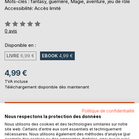
Mots-clés : fantasy, guerrière, Magie, aventure, jeu de rôle
Accessibilité: Accès limité
Évaluation:
0%
0
avis
Disponible en :
LIVRE
6,99 €
EBOOK
4,99 €
4,99 €
TVA incluse
Téléchargement disponible dès maintenant
AJOUTER AU PANIER
Politique de confidentialité
Nous respectons la protection des données
Nous utilisons des cookies et des technologies similaires sur notre
Ajouter à ma liste d'envies
site web. Certains d'entre eux sont essentiels et techniquement
Laisser un avis
nécessaires. Nous utilisons également des méthodes d'analyse (par