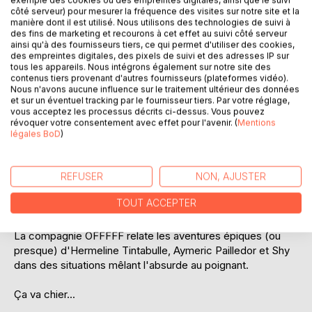
exemple des cookies ou des empreintes digitales, ainsi que le suivi
côté serveur) pour mesurer la fréquence des visites sur notre site et la
manière dont il est utilisé. Nous utilisons des technologies de suivi à
des fins de marketing et recourons à cet effet au suivi côté serveur
ainsi qu'à des fournisseurs tiers, ce qui permet d'utiliser des cookies,
des empreintes digitales, des pixels de suivi et des adresses IP sur
tous les appareils. Nous intégrons également sur notre site des
contenus tiers provenant d'autres fournisseurs (plateformes vidéo).
Nous n'avons aucune influence sur le traitement ultérieur des données
DESCRIPTION
et sur un éventuel tracking par le fournisseur tiers. Par votre réglage,
vous acceptez les processus décrits ci-dessus. Vous pouvez
révoquer votre consentement avec effet pour l'avenir. (
Mentions
Aventurier est le métier idéalisé qui fait rêver tous les
légales BoD
)
enfants, et mourir bon nombre d'adultes...
Dans un univers médiéval où magie et religion ont une
REFUSER
NON, AJUSTER
place bien réelle, trois aventuriers débutants cherchent
TOUT ACCEPTER
désespérément à gagner leur vie.
La compagnie OFFFFF relate les aventures épiques (ou
presque) d'Hermeline Tintabulle, Aymeric Pailledor et Shy
dans des situations mêlant l'absurde au poignant.
Ça va chier...