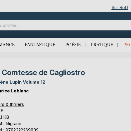
Sur BoD
MANCE
FANTASTIQUE
POÉSIE
PRATIQUE
PR
 Comtesse de Cagliostro
ène Lupin Volume 12
rice Leblanc
rs & thrillers
UB
,1 KB
: filigrane
N : 9782322269839