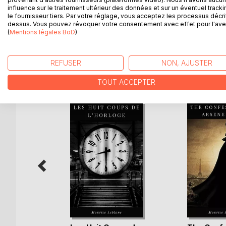
influence sur le traitement ultérieur des données et sur un éventuel tracki
Attendons. L'attente dura plus qu'il ne le prévoyai
le fournisseur tiers. Par votre réglage, vous acceptez les processus décri
c'est aujourd'hui seulement qu'il est permis de ra
dessus. Vous pouvez révoquer votre consentement avec effet pour l'aven
enfant de vingt ans et La Fille de Cagliostro.
(
Mentions légales BoD
)
REFUSER
NON, AJUSTER
D’AUTRES TITRES À D
TOUT ACCEPTER