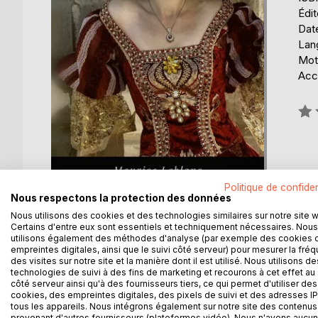
Édi
Date
Lang
Mots
Acce
Éval
0%
Politique de confiden
Nous respectons la protection des données
Nous utilisons des cookies et des technologies similaires sur notre site 
Certains d'entre eux sont essentiels et techniquement nécessaires. Nous
utilisons également des méthodes d'analyse (par exemple des cookies 
empreintes digitales, ainsi que le suivi côté serveur) pour mesurer la fré
des visites sur notre site et la manière dont il est utilisé. Nous utilisons de
DESCRIPTION
AUTEUR(S)
CRITIQUES
technologies de suivi à des fins de marketing et recourons à cet effet au 
côté serveur ainsi qu'à des fournisseurs tiers, ce qui permet d'utiliser des
cookies, des empreintes digitales, des pixels de suivi et des adresses IP
C'est ici la première aventure d'Arsène Lupin, et sa
tous les appareils. Nous intégrons également sur notre site des contenus 
maintes fois et résolument opposé. Non, disait-il. 
provenant d'autres fournisseurs (plateformes vidéo). Nous n'avons aucu