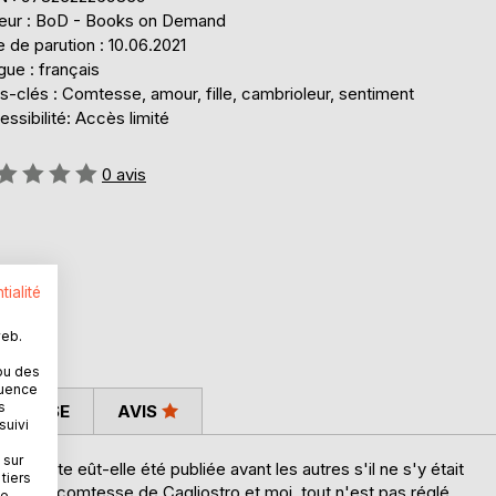
teur : BoD - Books on Demand
 de parution : 10.06.2021
ue : français
-clés : Comtesse, amour, fille, cambrioleur, sentiment
ssibilité: Accès limité
uation:
0
avis
tialité
web.
ou des
quence
s
 PRESSE
AVIS
suivi
 sur
ns doute eût-elle été publiée avant les autres s'il ne s'y était
tiers
Entre la comtesse de Cagliostro et moi, tout n'est pas réglé.
ne