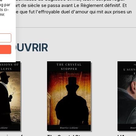
ng par
t. Un quart de siècle se passa avant Le Règlement définitif. Et
ts ci-
conter ce que fut l'effroyable duel d'amour qui mit aux prises un
ir.
ÉCOUVRIR