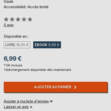
Gaule
Accessibilité: Accès limité
Évaluation:
0%
0
avis
Disponible en :
LIVRE
18,00 €
EBOOK
6,99 €
6,99 €
TVA incluse
Téléchargement disponible dès maintenant
AJOUTER AU PANIER
Ajouter à ma liste d'envies
Laisser un avis