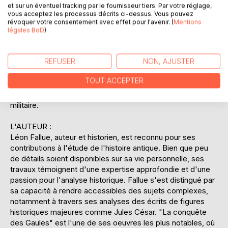
et sur un éventuel tracking par le fournisseur tiers. Par votre réglage,
relater les événements historiques, il analyse également les
vous acceptez les processus décrits ci-dessus. Vous pouvez
motivations et les conséquences de la conquête, offrant
révoquer votre consentement avec effet pour l'avenir. (
Mentions
une compréhension nuancée de l'expansion romaine.
légales BoD
)
Cette analyse raisonnée permet de mieux saisir l'impact
durable de la romanisation sur la culture gauloise et
REFUSER
NON, AJUSTER
l'Europe moderne. En combinant rigueur historique et clarté
narrative, Fallue rend accessible un chapitre complexe de
TOUT ACCEPTER
l'histoire, faisant de cet ouvrage une lecture indispensable
pour les passionnés d'histoire antique et de stratégie
militaire.
L'AUTEUR :
Léon Fallue, auteur et historien, est reconnu pour ses
contributions à l'étude de l'histoire antique. Bien que peu
de détails soient disponibles sur sa vie personnelle, ses
travaux témoignent d'une expertise approfondie et d'une
passion pour l'analyse historique. Fallue s'est distingué par
sa capacité à rendre accessibles des sujets complexes,
notamment à travers ses analyses des écrits de figures
historiques majeures comme Jules César. "La conquête
des Gaules" est l'une de ses oeuvres les plus notables, où