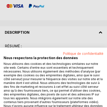
DESCRIPTION
RÉSUMÉ :
"La conquête des Gaules" de Léon Fallue est une analyse
Politique de confidentialité
profonde et méthodique des célèbres commentaires de
Nous respectons la protection des données
Jules César. Ce livre explore les stratégies militaires, les
Nous utilisons des cookies et des technologies similaires sur notre
interactions politiques et les implications culturelles de la
site web. Certains d'entre eux sont essentiels et techniquement
conquête romaine de la Gaule. Fallue décortique les récits
nécessaires. Nous utilisons également des méthodes d'analyse (par
exemple des cookies ou des empreintes digitales, ainsi que le suivi
de César avec une approche académique, offrant au
côté serveur) pour mesurer la fréquence des visites sur notre site et la
lecteur une perspective éclairée sur les tactiques de
manière dont il est utilisé. Nous utilisons des technologies de suivi à
guerre et les décisions politiques qui ont façonné cette
des fins de marketing et recourons à cet effet au suivi côté serveur
ainsi qu'à des fournisseurs tiers, ce qui permet d'utiliser des cookies,
période cruciale de l'histoire européenne. En mettant en
des empreintes digitales, des pixels de suivi et des adresses IP sur
lumière les détails souvent négligés, l'auteur révèle
tous les appareils. Nous intégrons également sur notre site des
comment César a réussi à imposer la domination romaine
contenus tiers provenant d'autres fournisseurs (plateformes vidéo).
sur les tribus gauloises. L'ouvrage ne se contente pas de
Nous n'avons aucune influence sur le traitement ultérieur des données