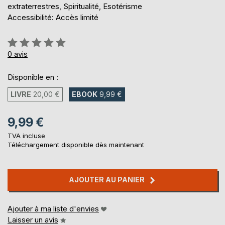
extraterrestres, Spiritualité, Esotérisme
Accessibilité: Accès limité
Évaluation:
0%
0
avis
Disponible en :
LIVRE
20,00 €
EBOOK
9,99 €
9,99 €
TVA incluse
Téléchargement disponible dès maintenant
AJOUTER AU PANIER
Ajouter à ma liste d'envies
Laisser un avis