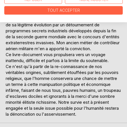
"illuminées" veulent dominer Dieu, le monde et nos lois
naturelles par des mots tels que démocratie, liberté,
TOUT ACCEPTER
progrès, humanisme...Le complot est réel et bien pire que
ce que vous pourriez imaginer car ils privent aussi l'homme
de sa légitime évolution par un détournement de
programmes secrets industriels développés depuis la fin
de la seconde guerre mondiale avec le concours d'entités
extraterrestres invasives. Mon ancien métier de contrôleur
aérien militaire m'en a apporté la conviction.
Ce livre-document vous propulsera vers un voyage
inattendu, difficile et parfois à la limite du soutenable.
Ce n'est qu'à partir de la re-connaissance de nos
véritables origines, subtilement étouffées par les pouvoirs
religieux, que l'homme conservera une chance de mettre
un terme à cette manipuation politique et économique
infâme, faisant de nous tous, pauvres humains, un troupeau
d'esclaves dociles et ignorants à la merci d'une sombre
minorité élitiste richissime. Notre survie est à présent
engagée et la seule issue possible pour l'humanité restera
la dénonciation ou l'asservissement.