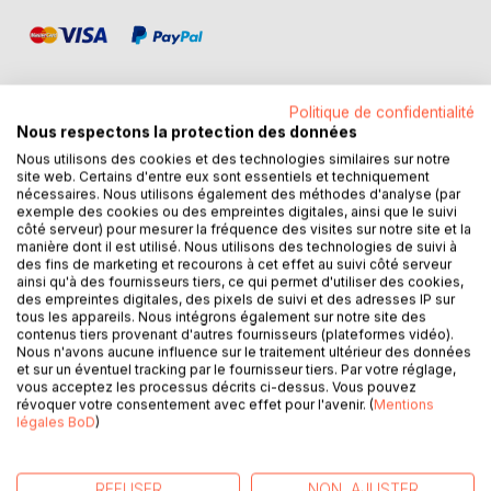
Politique de confidentialité
Nous respectons la protection des données
DESCRIPTION
Nous utilisons des cookies et des technologies similaires sur notre
site web. Certains d'entre eux sont essentiels et techniquement
nécessaires. Nous utilisons également des méthodes d'analyse (par
exemple des cookies ou des empreintes digitales, ainsi que le suivi
Cet ouvrage riche d'informations sérieuses et crédibles
côté serveur) pour mesurer la fréquence des visites sur notre site et la
révèle une conspiration si monstrueuse qui n'a d'égal que
manière dont il est utilisé. Nous utilisons des technologies de suivi à
l'ignorance des masses sur lesquelles elle s'appuie afin de
des fins de marketing et recourons à cet effet au suivi côté serveur
ainsi qu'à des fournisseurs tiers, ce qui permet d'utiliser des cookies,
mener à bien son objectif d'installation d'un Nouvel Ordre
des empreintes digitales, des pixels de suivi et des adresses IP sur
Mondial totalitaire "satanique" sur le monde. Ce n'est plus
tous les appareils. Nous intégrons également sur notre site des
de l'ordre d'une simple théorie ridiculisée, mais une
contenus tiers provenant d'autres fournisseurs (plateformes vidéo).
Nous n'avons aucune influence sur le traitement ultérieur des données
constatation avérée. C'est au plus grand des Présidents
et sur un éventuel tracking par le fournisseur tiers. Par votre réglage,
américains, J.F Kennedy, que nous devons une déclaration
vous acceptez les processus décrits ci-dessus. Vous pouvez
fantastique méconnue et "hors normes" prononcée le 27
révoquer votre consentement avec effet pour l'avenir. (
Mentions
légales BoD
)
avril 1961, dénonçant sans détours cet abominable complot
contre l'intégrité les peuples.
En effet, une petite clique de banquiers et d'élites
REFUSER
NON, AJUSTER