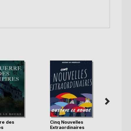
re des
Cinq Nouvelles
La Co
es
Extraordinaires
Millia