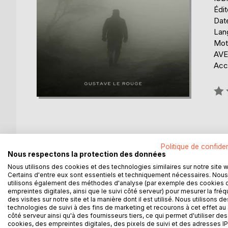
Édi
Date
Lang
Mots
AVE
Acce
Éval
0%
Politique de confiden
DESCRIPTION
AUTEUR(S)
CRITIQUES
Nous respectons la protection des données
Nous utilisons des cookies et des technologies similaires sur notre site 
Cette saga en quatre volumes est le premier roma
Certains d'entre eux sont essentiels et techniquement nécessaires. Nous
utilisons également des méthodes d'analyse (par exemple des cookies 
nouvelles. Il écrit d'ailleurs ce roman en collabor
empreintes digitales, ainsi que le suivi côté serveur) pour mesurer la fré
William Boltyn, milliardaire, veut devenir l'homme le
des visites sur notre site et la manière dont il est utilisé. Nous utilisons de
à l'armement à outrance des USA, seul pays digne d
technologies de suivi à des fins de marketing et recourons à cet effet au 
côté serveur ainsi qu'à des fournisseurs tiers, ce qui permet d'utiliser des
son projet de loi est rejeté. Il convoque alors les
cookies, des empreintes digitales, des pixels de suivi et des adresses IP