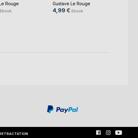
Le Rouge
Gustave Le Rouge
Gusta
Gustav
4,99 €
Ebook
Ebook
4,99
RETRACTATION