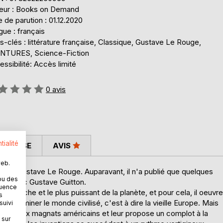
teur : Books on Demand
 de parution : 01.12.2020
ue : français
-clés : littérature française, Classique, Gustave Le Rouge,
NTURES, Science-Fiction
ssibilité: Accès limité
uation:
0
avis
tialité
 PRESSE
AVIS
web.
n de Gustave Le Rouge. Auparavant, il n'a publié que quelques
ou des
ation avec Gustave Guitton.
quence
 plus riche et le plus puissant de la planète, et pour cela, il oeuvre
s
e dominer le monde civilisé, c'est à dire la vieille Europe. Mais
suivi
 principaux magnats américains et leur propose un complot à la
 sur