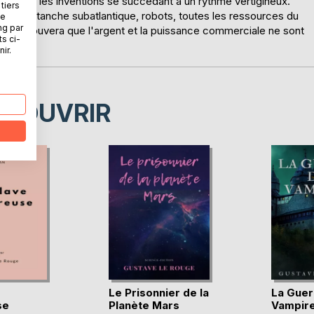
terrible, les inventions se succédant à un rythme vertigineux.
tiers
, train étanche subatlantique, robots, toutes les ressources du
ne
ng par
stoire prouvera que l'argent et la puissance commerciale ne sont
ts ci-
ir.
ÉCOUVRIR
Le Prisonnier de la
La Guer
se
Planète Mars
Vampir