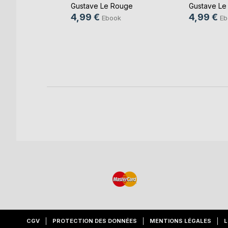
Gustave Le Rouge
Gustave Le
tier
4,99 €
4,99 €
Ebook
Eb
k
re
CGV
PROTECTION DES DONNÉES
MENTIONS LÉGALES
L