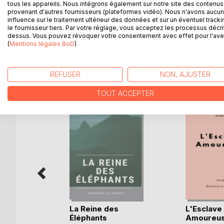
hauteur de ses grandioses desseins. La lutte sera 
tous les appareils. Nous intégrons également sur notre site des contenus 
«Chariot psychique», train ultra-rapide, sous-marin
provenant d'autres fournisseurs (plateformes vidéo). Nous n'avons aucu
influence sur le traitement ultérieur des données et sur un éventuel tracki
génie scientifique seront mises en oeuvre. Et l'hi
le fournisseur tiers. Par votre réglage, vous acceptez les processus décri
pas toujours suffisants pour vaincre...
dessus. Vous pouvez révoquer votre consentement avec effet pour l'aven
(
Mentions légales BoD
)
D’AUTRES TITRES À D
REFUSER
NON, AJUSTER
TOUT ACCEPTER
La Reine des
L'Esclave
bles
Éléphants
Amoureu
un