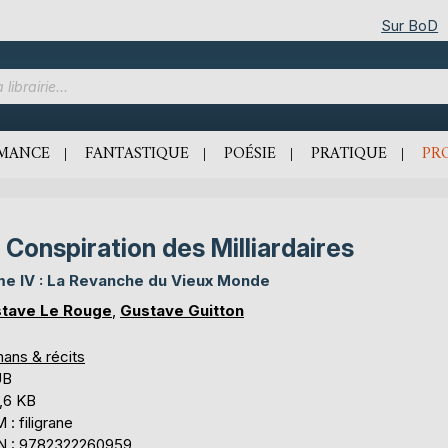
Sur BoD
MANCE
FANTASTIQUE
POÉSIE
PRATIQUE
PR
 Conspiration des Milliardaires
e IV : La Revanche du Vieux Monde
tave Le Rouge
,
Gustave Guitton
ans & récits
UB
,6 KB
: filigrane
N : 9782322260959