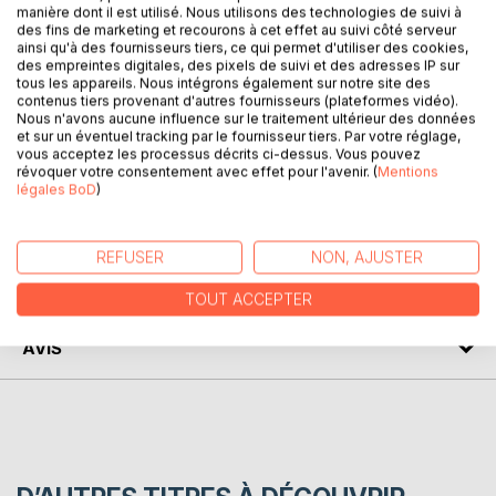
manière dont il est utilisé. Nous utilisons des technologies de suivi à
des fins de marketing et recourons à cet effet au suivi côté serveur
ainsi qu'à des fournisseurs tiers, ce qui permet d'utiliser des cookies,
Il fallait un Corse pour arriver à décrire avec une telle
des empreintes digitales, des pixels de suivi et des adresses IP sur
justesse la société de l'île telle qu'elle se présentait au
tous les appareils. Nous intégrons également sur notre site des
début du XXe siècle. Il nous fait ici la description émue et
contenus tiers provenant d'autres fournisseurs (plateformes vidéo).
fidèle d'un pays en souffrance, analyse les causes,
Nous n'avons aucune influence sur le traitement ultérieur des données
et sur un éventuel tracking par le fournisseur tiers. Par votre réglage,
ébauche des pistes de solutions... Que dirait-il s'il revenait
vous acceptez les processus décrits ci-dessus. Vous pouvez
aujourd'hui ?
révoquer votre consentement avec effet pour l'avenir. (
Mentions
légales BoD
)
AUTEUR(S)
REFUSER
NON, AJUSTER
CRITIQUES PRESSE
TOUT ACCEPTER
AVIS