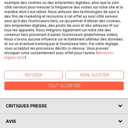
exemple des cookies ou des empreintes digitales, ainsi que le suivi
côté serveur) pour mesurer la fréquence des visites sur notre site et la
En expert et passionné, l'auteur déroule devant nous le
manière dont il est utilisé. Nous utilisons des technologies de suivi à
grand panorama historique de la naissance de Versailles,
des fins de marketing et recourons à cet effet au suivi côté serveur
depuis la ferme fortifiée des Loménie, près du hameau de
ainsi qu'à des fournisseurs tiers, ce qui permet d'utiliser des cookies,
des empreintes digitales, des pixels de suivi et des adresses IP sur
Versalias, jusqu'à l'immense demeure de Louis XIV, en
tous les appareils. Nous intégrons également sur notre site des
perpétuel chantier. La ville elle-même est une création du
contenus tiers provenant d'autres fournisseurs (plateformes vidéo).
roi, à son service pour loger les courtisans et les
Nous n'avons aucune influence sur le traitement ultérieur des données
et sur un éventuel tracking par le fournisseur tiers. Par votre réglage,
différentes annexes de la gigantesque machine de pouvoir
vous acceptez les processus décrits ci-dessus. Vous pouvez
qu'est devenu le Château. Architectes, artisans, artistes,
révoquer votre consentement avec effet pour l'avenir. (
Mentions
paysagistes, tous les talents sont convoqués ; les
légales BoD
)
constructions, destructions, reconstructions s'enchaînent,
au gré du bon vouloir du souverain. Une geste flamboyante.
(Édition annotée.)
REFUSER
NON, AJUSTER
TOUT ACCEPTER
AUTEUR(S)
CRITIQUES PRESSE
AVIS