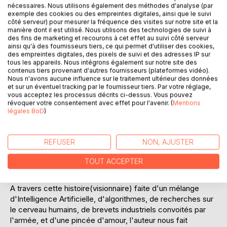
nécessaires. Nous utilisons également des méthodes d'analyse (par
exemple des cookies ou des empreintes digitales, ainsi que le suivi
côté serveur) pour mesurer la fréquence des visites sur notre site et la
manière dont il est utilisé. Nous utilisons des technologies de suivi à
des fins de marketing et recourons à cet effet au suivi côté serveur
DESCRIPTION
ainsi qu'à des fournisseurs tiers, ce qui permet d'utiliser des cookies,
des empreintes digitales, des pixels de suivi et des adresses IP sur
tous les appareils. Nous intégrons également sur notre site des
Un parisien qui s'égare en Drôme Provencale, un retraité et
contenus tiers provenant d'autres fournisseurs (plateformes vidéo).
Nous n'avons aucune influence sur le traitement ultérieur des données
u facteur, tous deux facétieux, lancent une provocation qui
et sur un éventuel tracking par le fournisseur tiers. Par votre réglage,
se retourne contre eux.
vous acceptez les processus décrits ci-dessus. Vous pouvez
D'une discussion au sujet des fermes aux 1000 vaches,
révoquer votre consentement avec effet pour l'avenir. (
Mentions
légales BoD
)
nos deux compères vont, malgré eux, provoquer une
réalisation extravagante sortie du cerveau d'un personnage
à l'imagination débordante.
REFUSER
NON, AJUSTER
Le projet d'une crèche aux 1000 enfants s'avère donc
réalisable, dans l'air du temps, et s'appuie sur le gigantisme
TOUT ACCEPTER
pour réduire les coûts et engranger les profits. Rien
n'arrête < le pointu> dans son projet fou.
A travers cette histoire(visionnaire) faite d'un mélange
d'Intelligence Artificielle, d'algorithmes, de recherches sur
le cerveau humains, de brevets industriels convoités par
l'armée, et d'une pincée d'amour, l'auteur nous fait