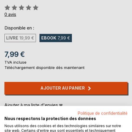
Évaluation:
0%
0
avis
Disponible en :
LIVRE
19,99 €
EBOOK
7,99 €
7,99 €
TVA incluse
Téléchargement disponible dès maintenant
AJOUTER AU PANIER
Ajouter à ma liste d'envies
Laisser un avis
Politique de confidentialité
Nous respectons la protection des données
Nous utilisons des cookies et des technologies similaires sur notre
site web. Certains d'entre eux sont essentiels et techniquement