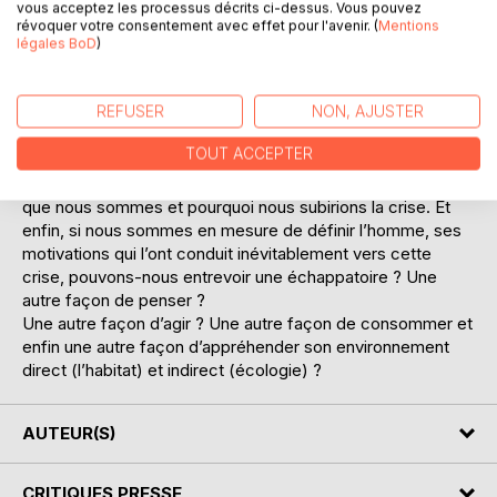
vous acceptez les processus décrits ci-dessus. Vous pouvez
perte ? Si nous sommes ce que nous pensons et par
révoquer votre consentement avec effet pour l'avenir. (
Mentions
hypoyhèse nous nous sentons asphyxiés dans notre
légales BoD
)
système économique et social, alors penserions-nous mal
? En privilégiant l’habitat plutôt que l’histoire du costume ou
REFUSER
NON, AJUSTER
du cinéma, c’est un parti pris afin de mettre en perspective
les mécanismes de réflexion, de défense et création de
TOUT ACCEPTER
l’homme moderne.
La crise vue de l’intérieur propose une corrélation entre ce
que nous sommes et pourquoi nous subirions la crise. Et
enfin, si nous sommes en mesure de définir l’homme, ses
motivations qui l’ont conduit inévitablement vers cette
crise, pouvons-nous entrevoir une échappatoire ? Une
autre façon de penser ?
Une autre façon d’agir ? Une autre façon de consommer et
enfin une autre façon d’appréhender son environnement
direct (l’habitat) et indirect (écologie) ?
AUTEUR(S)
CRITIQUES PRESSE