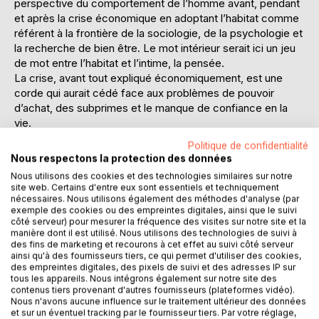
perspective du comportement de l’homme avant, pendant
et après la crise économique en adoptant l’habitat comme
référent à la frontière de la sociologie, de la psychologie et
la recherche de bien être. Le mot intérieur serait ici un jeu
de mot entre l’habitat et l’intime, la pensée.
La crise, avant tout expliqué économiquement, est une
corde qui aurait cédé face aux problèmes de pouvoir
d’achat, des subprimes et le manque de confiance en la
vie.
La crise est donc économico socio psychologique. Sans
Politique de confidentialité
pour autant occulter le fait que l’économie, par définition
Nous respectons la protection des données
est une plateforme de libre échange, de troc qui s’avère
Nous utilisons des cookies et des technologies similaires sur notre
avec les années de plus en plus
site web. Certains d'entre eux sont essentiels et techniquement
virtuelle ; elle est aussi une pure création de l’homme des
nécessaires. Nous utilisons également des méthodes d'analyse (par
exemple des cookies ou des empreintes digitales, ainsi que le suivi
industries nouvelles. En outre, nous sommes en droit de
côté serveur) pour mesurer la fréquence des visites sur notre site et la
nous demander en quoi le projet de l’homme civilisé serait
manière dont il est utilisé. Nous utilisons des technologies de suivi à
une créature qui aurait échappé à tout contrôle.
des fins de marketing et recourons à cet effet au suivi côté serveur
ainsi qu'à des fournisseurs tiers, ce qui permet d'utiliser des cookies,
Si l’habitat devient un luxe (difficulté à trouver un logement,
des empreintes digitales, des pixels de suivi et des adresses IP sur
à le garder ou à le vendre), et si l’habitat est le
tous les appareils. Nous intégrons également sur notre site des
prolongement de nous-mêmes ; alors l’homme serait-il
contenus tiers provenant d'autres fournisseurs (plateformes vidéo).
menacé ? En quoi sommes-nous responsables de la crise
Nous n'avons aucune influence sur le traitement ultérieur des données
et sur un éventuel tracking par le fournisseur tiers. Par votre réglage,
et en quoi l’habitat peut être un témoin révélateur de notre