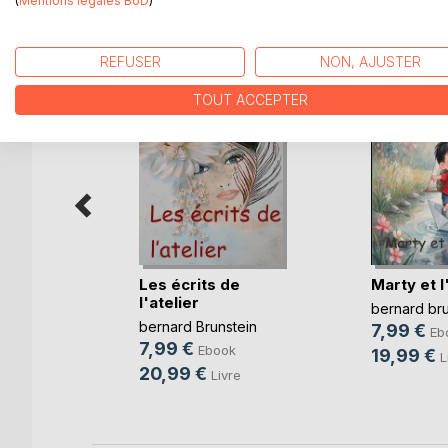
(
Mentions légales BoD
)
D’AUTRES TITRES À D
REFUSER
NON, AJUSTER
TOUT ACCEPTER
Les écrits de
Marty et l
it de
l'atelier
bernard bru
bernard Brunstein
7,99 €
Eb
tein
7,99 €
Ebook
19,99 €
L
ok
20,99 €
Livre
re