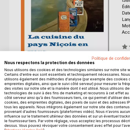
ISB
Édi
Date
Lang
Mot
Acce
Éval
0%
Politique de confiden
Disp
Nous respectons la protection des données
Nous utilisons des cookies et des technologies similaires sur notre site 
Certains d'entre eux sont essentiels et techniquement nécessaires. Nous
utilisons également des méthodes d'analyse (par exemple des cookies 
empreintes digitales, ainsi que le suivi côté serveur) pour mesurer la fré
des visites sur notre site et la manière dont il est utilisé. Nous utilisons de
technologies de suivi à des fins de marketing et recourons à cet effet au 
DESCRIPTION
AUTEUR(S)
CRITIQUES
côté serveur ainsi qu'à des fournisseurs tiers, ce qui permet d'utiliser des
cookies, des empreintes digitales, des pixels de suivi et des adresses IP
tous les appareils. Nous intégrons également sur notre site des contenus 
les recettes de la cuisine niçoise en vers musique
provenant d'autres fournisseurs (plateformes vidéo). Nous n'avons aucu
influence sur le traitement ultérieur des données et sur un éventuel tracki
le fournisseur tiers. Par votre réglage, vous acceptez les processus décri
dessus. Vous pouvez révoquer votre consentement avec effet pour l'aven