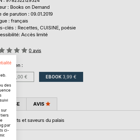
N : 9782322129324
teur : Books on Demand
 de parution : 09.01.2019
ue : français
s-clés : Recettes, CUISINE, poésie
ssibilité: Accès limité
uation:
0
avis
tialité
onible en :
web.
LIVRE
10,00 €
EBOOK
3,99 €
ou des
quence
s
suivi
 PRESSE
AVIS
 sur
tiers
 des mots et saveurs du palais
ne
ng par
ts ci-
ir.