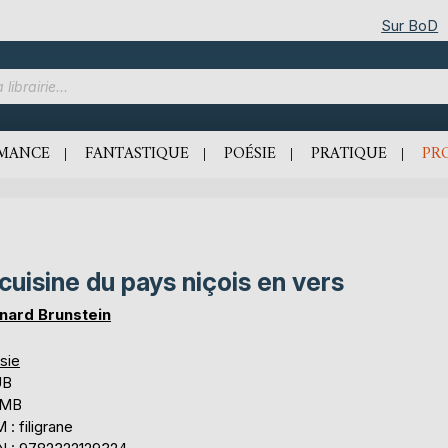
Sur BoD
MANCE
FANTASTIQUE
POÉSIE
PRATIQUE
PR
 cuisine du pays niçois en vers
nard Brunstein
sie
UB
 MB
: filigrane