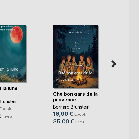
 la lune
Balla
Ohé bon gars de la
imagi
provence
Brunstein
Bernar
Bernard Brunstein
7,99
Ebook
16,99 €
Ebook
€
19,9
Livre
35,00 €
Livre