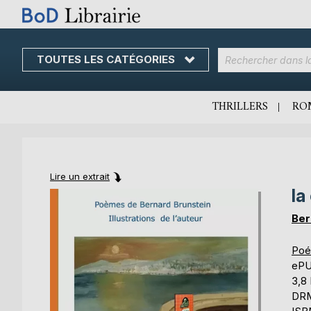
TOUTES LES CATÉGORIES
Skip
to
Content
THRILLERS
RO
Lire un extrait
la
Skip
Skip
to
to
Ber
the
the
end
beginning
Poé
of
of
eP
the
the
3,8
images
images
DRM 
gallery
gallery