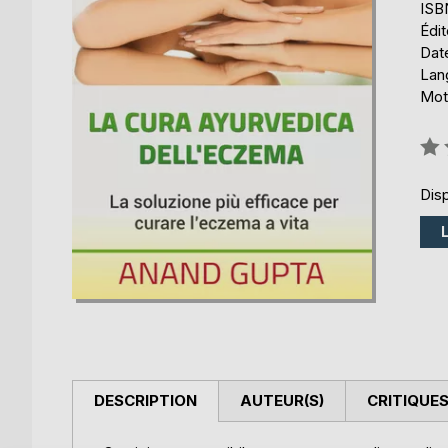
ISB
Édi
Date
Lang
Mot
Éval
0%
Disp
DESCRIPTION
AUTEUR(S)
CRITIQUES