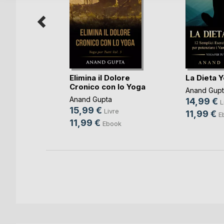
Elimina il Dolore
La Dieta 
Cronico con lo Yoga
Anand Gupt
Anand Gupta
14,99 €
e
L
15,99 €
Livre
11,99 €
k
E
11,99 €
Ebook