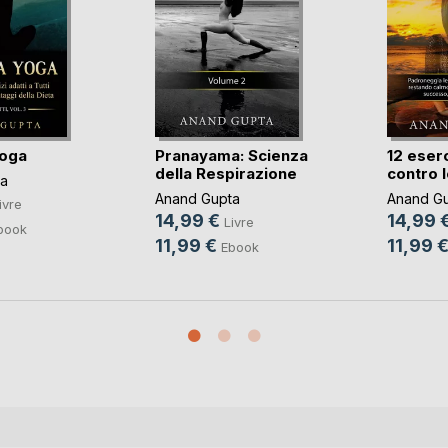
Yoga
Pranayama: Scienza
12 eser
della Respirazione
contro lo
a
Anand Gupta
Anand G
ivre
14,99 €
14,99 
Livre
book
11,99 €
11,99 
Ebook