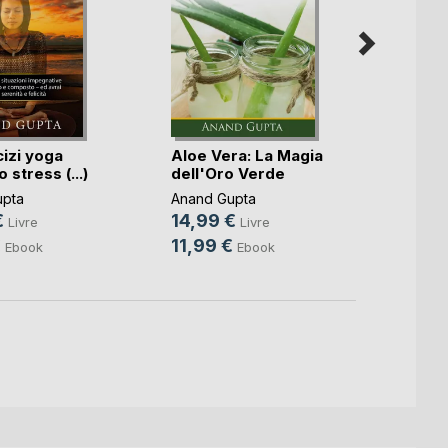
cizi yoga
Aloe Vera: La Magia
Yoga 
 stress (...)
dell'Oro Verde
Pran
upta
Anand Gupta
Anand
€
14,99 €
15,9
Livre
Livre
€
11,99 €
11,99
Ebook
Ebook