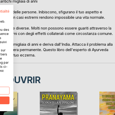
ntichi migliaia di anni
tialité
parte delle persone. Inibiscono, sfigurano il tuo aspetto e
nfiore. In casi estremi rendono impossibile una vita normale.
web.
o cause diverse. Molti non possono essere guariti attraverso la
ou des
 i sintomi con degli effetti collaterali come circostanza comune.
quence
s
suivi
e ha migliaia di anni e deriva dall'India. Attacca il problema alla
emi in maniera permanente. Questo libro dell'esperto di Ayurveda
 sur
tiers
esso il tuo eczema.
ne
ng par
ts ci-
ir.
ÉCOUVRIR