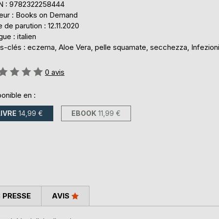
N : 9782322258444
teur : Books on Demand
 de parution : 12.11.2020
ue : italien
s-clés : eczema, Aloe Vera, pelle squamate, secchezza, Infezion
uation:
0
avis
onible en :
LIVRE
14,99 €
EBOOK
11,99 €
 PRESSE
AVIS