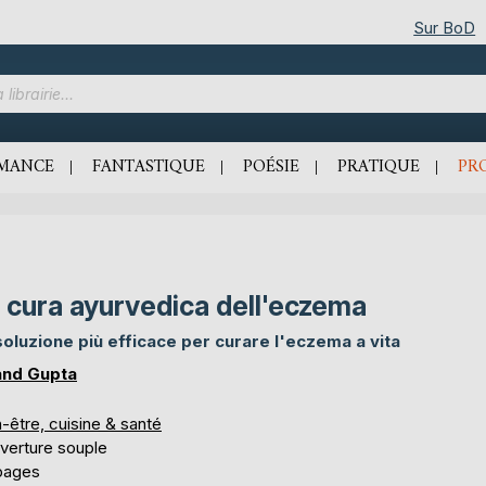
Sur BoD
MANCE
FANTASTIQUE
POÉSIE
PRATIQUE
PR
 cura ayurvedica dell'eczema
soluzione più efficace per curare l'eczema a vita
nd Gupta
-être, cuisine & santé
verture souple
pages