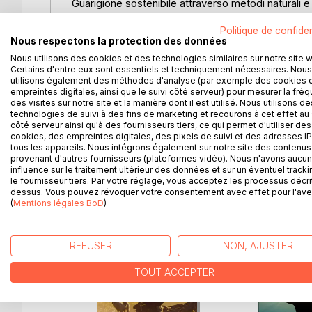
Guarigione sostenibile attraverso metodi naturali e a
Politique de confiden
Gli eczemi non sono solo sgradevoli per la maggior 
Nous respectons la protection des données
possono causare forfora, vesciche, irritazioni e go
Nous utilisons des cookies et des technologies similaires sur notre site 
Certains d'entre eux sont essentiels et techniquement nécessaires. Nous
Si presentano su qualunque parte del corpo e hann
utilisons également des méthodes d'analyse (par exemple des cookies 
terapia convenzionale. Spesso vengono ridotti solo
empreintes digitales, ainsi que le suivi côté serveur) pour mesurer la fré
des visites sur notre site et la manière dont il est utilisé. Nous utilisons de
technologies de suivi à des fins de marketing et recourons à cet effet au 
La medicina ayurvedica è una scuola di guarigione ch
côté serveur ainsi qu'à des fournisseurs tiers, ce qui permet d'utiliser des
radice. In molti casi è in grado di guarire gli ecz
cookies, des empreintes digitales, des pixels de suivi et des adresses IP
tous les appareils. Nous intégrons également sur notre site des contenus 
Anand Gupta ti mostra come combattere con succ
provenant d'autres fournisseurs (plateformes vidéo). Nous n'avons aucu
influence sur le traitement ultérieur des données et sur un éventuel tracki
le fournisseur tiers. Par votre réglage, vous acceptez les processus décri
dessus. Vous pouvez révoquer votre consentement avec effet pour l'aven
(
Mentions légales BoD
)
D’AUTRES TITRES À D
REFUSER
NON, AJUSTER
TOUT ACCEPTER