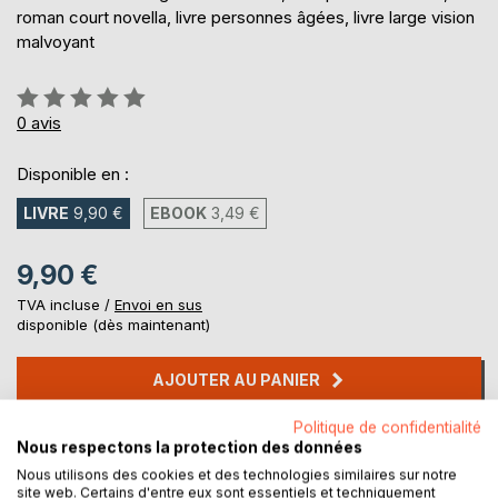
roman court novella, livre personnes âgées, livre large vision
malvoyant
Évaluation:
0%
0
avis
Disponible en :
LIVRE
9,90 €
EBOOK
3,49 €
9,90 €
TVA incluse /
Envoi en sus
disponible (dès maintenant)
AJOUTER AU PANIER
Politique de confidentialité
Ajouter à ma liste d'envies
Nous respectons la protection des données
Laisser un avis
Nous utilisons des cookies et des technologies similaires sur notre
site web. Certains d'entre eux sont essentiels et techniquement