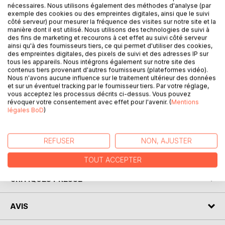
nécessaires. Nous utilisons également des méthodes d'analyse (par
exemple des cookies ou des empreintes digitales, ainsi que le suivi
côté serveur) pour mesurer la fréquence des visites sur notre site et la
manière dont il est utilisé. Nous utilisons des technologies de suivi à
des fins de marketing et recourons à cet effet au suivi côté serveur
ainsi qu'à des fournisseurs tiers, ce qui permet d'utiliser des cookies,
des empreintes digitales, des pixels de suivi et des adresses IP sur
tous les appareils. Nous intégrons également sur notre site des
DESCRIPTION
contenus tiers provenant d'autres fournisseurs (plateformes vidéo).
Nous n'avons aucune influence sur le traitement ultérieur des données
et sur un éventuel tracking par le fournisseur tiers. Par votre réglage,
Cette dame au chat existe bien, quelque part en France,
vous acceptez les processus décrits ci-dessus. Vous pouvez
avec son vélo et son chat dans le panier... C'est en la
révoquer votre consentement avec effet pour l'avenir. (
Mentions
légales BoD
)
voyant passer que l'autrice a écrit ce joli et prenant récit
tiré de son imagination...
REFUSER
NON, AJUSTER
AUTEUR(S)
TOUT ACCEPTER
CRITIQUES PRESSE
AVIS