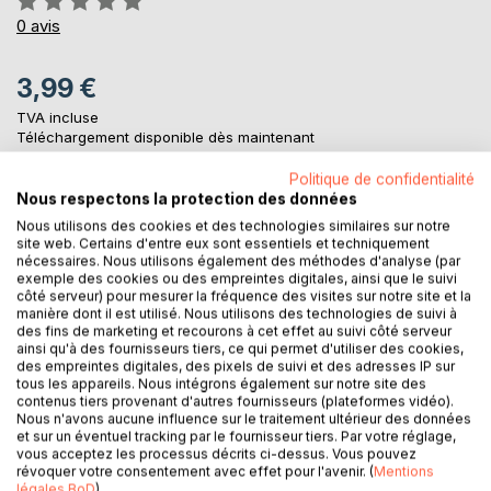
0%
0
avis
3,99 €
TVA incluse
Téléchargement disponible dès maintenant
Politique de confidentialité
Nous respectons la protection des données
AJOUTER AU PANIER
Nous utilisons des cookies et des technologies similaires sur notre
site web. Certains d'entre eux sont essentiels et techniquement
nécessaires. Nous utilisons également des méthodes d'analyse (par
Ajouter à ma liste d'envies
exemple des cookies ou des empreintes digitales, ainsi que le suivi
côté serveur) pour mesurer la fréquence des visites sur notre site et la
Laisser un avis
manière dont il est utilisé. Nous utilisons des technologies de suivi à
des fins de marketing et recourons à cet effet au suivi côté serveur
ainsi qu'à des fournisseurs tiers, ce qui permet d'utiliser des cookies,
des empreintes digitales, des pixels de suivi et des adresses IP sur
tous les appareils. Nous intégrons également sur notre site des
contenus tiers provenant d'autres fournisseurs (plateformes vidéo).
Nous n'avons aucune influence sur le traitement ultérieur des données
et sur un éventuel tracking par le fournisseur tiers. Par votre réglage,
vous acceptez les processus décrits ci-dessus. Vous pouvez
DESCRIPTION
révoquer votre consentement avec effet pour l'avenir. (
Mentions
légales BoD
)