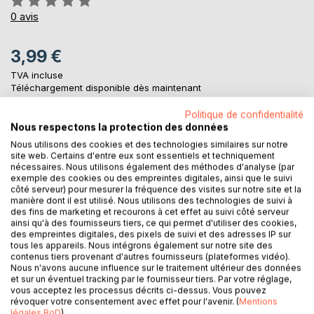
0%
0
avis
3,99 €
TVA incluse
Téléchargement disponible dès maintenant
Politique de confidentialité
Nous respectons la protection des données
AJOUTER AU PANIER
Nous utilisons des cookies et des technologies similaires sur notre
site web. Certains d'entre eux sont essentiels et techniquement
nécessaires. Nous utilisons également des méthodes d'analyse (par
Ajouter à ma liste d'envies
exemple des cookies ou des empreintes digitales, ainsi que le suivi
côté serveur) pour mesurer la fréquence des visites sur notre site et la
Laisser un avis
manière dont il est utilisé. Nous utilisons des technologies de suivi à
des fins de marketing et recourons à cet effet au suivi côté serveur
ainsi qu'à des fournisseurs tiers, ce qui permet d'utiliser des cookies,
des empreintes digitales, des pixels de suivi et des adresses IP sur
tous les appareils. Nous intégrons également sur notre site des
contenus tiers provenant d'autres fournisseurs (plateformes vidéo).
Nous n'avons aucune influence sur le traitement ultérieur des données
et sur un éventuel tracking par le fournisseur tiers. Par votre réglage,
vous acceptez les processus décrits ci-dessus. Vous pouvez
DESCRIPTION
révoquer votre consentement avec effet pour l'avenir. (
Mentions
légales BoD
)