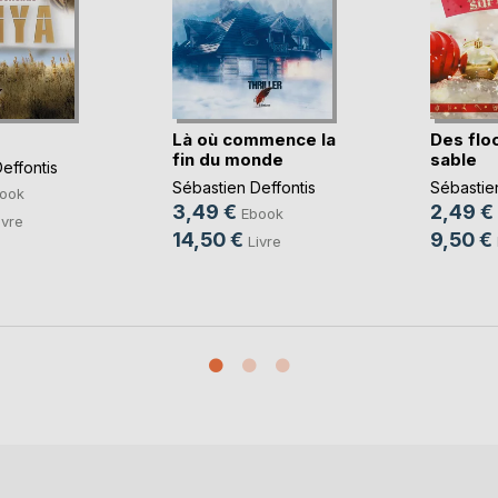
Là où commence la
Des flo
fin du monde
sable
effontis
Sébastien Deffontis
Sébastien
ook
3,49 €
2,49 €
Ebook
ivre
14,50 €
9,50 €
Livre