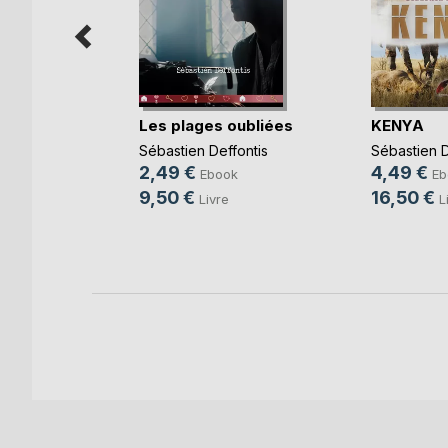
Les plages oubliées
KENYA
r
Sébastien Deffontis
Sébastien D
2,49 €
4,49 €
Ebook
Eb
z
9,50 €
16,50 €
Livre
L
k
e