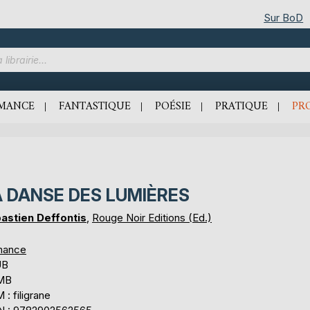
Sur BoD
MANCE
FANTASTIQUE
POÉSIE
PRATIQUE
PR
A DANSE DES LUMIÈRES
astien Deffontis
,
Rouge Noir Editions (Ed.)
mance
UB
 MB
: filigrane