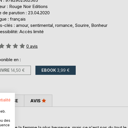
N : 9782902562565
eur : Rouge Noir Editions
 de parution : 23.04.2020
ue : français
s-clés : amour, sentimental, romance, Sourire, Bonheur
ssibilité: Accès limité
uation:
0
avis
onible en :
LIVRE
14,50 €
EBOOK
3,99 €
tialité
 PRESSE
AVIS
web.
ou des
quence
is être la femme la plus heureuse, mais ce n'est pas du tout le