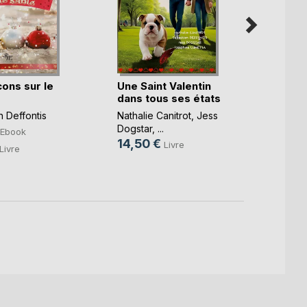
Père 
conte 
Sébast
cons sur le
Une Saint Valentin
12,5
dans tous ses états
 Deffontis
Nathalie Canitrot
,
Jess
Dogstar
, ...
Ebook
14,50 €
Livre
Livre