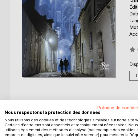
ISB
Édit
Date
Lang
Mot
Acce
Éval
0%
Disp
Politique de confiden
DESCRIPTION
AUTEUR(S)
CRITIQUES
Nous respectons la protection des données
Nous utilisons des cookies et des technologies similaires sur notre site 
Je m'appelle Mélodie, j'ai trente ans.
Certains d'entre eux sont essentiels et techniquement nécessaires. Nous
utilisons également des méthodes d'analyse (par exemple des cookies 
empreintes digitales, ainsi que le suivi côté serveur) pour mesurer la fré
Grégoire vient de me demander en mariage.Je devra