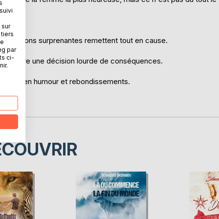
s
suivi
 sur
tiers
s révélations surprenantes remettent tout en cause.
ne
ng par
ts ci-
is prendre une décision lourde de conséquences.
ir.
rée riche en humour et rebondissements.
ÉCOUVRIR