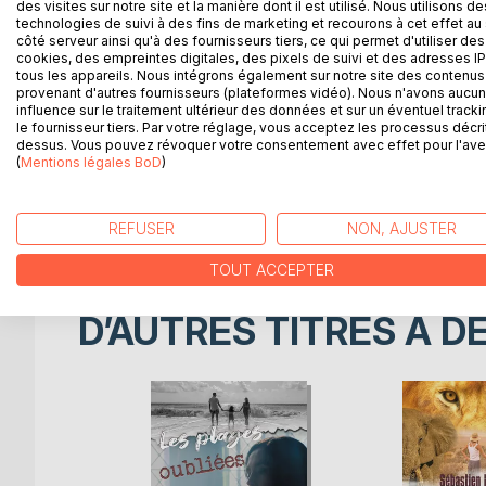
des visites sur notre site et la manière dont il est utilisé. Nous utilisons de
cas...
technologies de suivi à des fins de marketing et recourons à cet effet au 
côté serveur ainsi qu'à des fournisseurs tiers, ce qui permet d'utiliser des
cookies, des empreintes digitales, des pixels de suivi et des adresses IP
Ma vie va basculer.
tous les appareils. Nous intégrons également sur notre site des contenus 
Des retours du passé l'incertitude de l'avenir, de
provenant d'autres fournisseurs (plateformes vidéo). Nous n'avons aucu
influence sur le traitement ultérieur des données et sur un éventuel tracki
le fournisseur tiers. Par votre réglage, vous acceptez les processus décri
Guidée par les lumières bleues de Bourges, je do
dessus. Vous pouvez révoquer votre consentement avec effet pour l'aven
(
Mentions légales BoD
)
Je vous invite à me suivre à travers une folle soi
La vérité sera-t-elle au bout du chemin ?
REFUSER
NON, AJUSTER
TOUT ACCEPTER
D’AUTRES TITRES À D