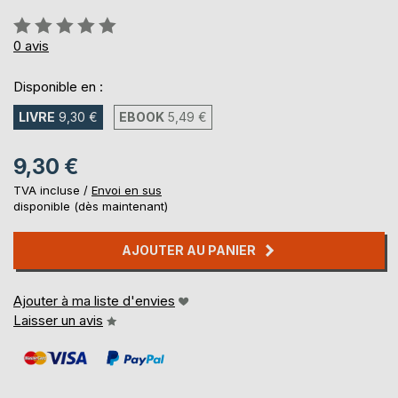
Évaluation:
0%
0
avis
Disponible en :
LIVRE
9,30 €
EBOOK
5,49 €
9,30 €
TVA incluse /
Envoi en sus
disponible (dès maintenant)
AJOUTER AU PANIER
Ajouter à ma liste d'envies
Laisser un avis