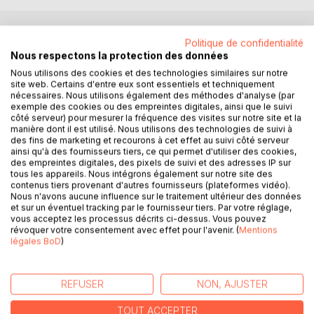
Politique de confidentialité
DESCRIPTION
Nous respectons la protection des données
Nous utilisons des cookies et des technologies similaires sur notre
site web. Certains d'entre eux sont essentiels et techniquement
2056. Le monde fonctionne en pilotage automatique. Les
nécessaires. Nous utilisons également des méthodes d'analyse (par
IA gèrent l' administration, la santé, et la sécurité.
exemple des cookies ou des empreintes digitales, ainsi que le suivi
Les émotions sont devenues des anomalies à corriger.
côté serveur) pour mesurer la fréquence des visites sur notre site et la
manière dont il est utilisé. Nous utilisons des technologies de suivi à
Sur une île du Finistère, Marie, Jean et Tayeb mettent au
des fins de marketing et recourons à cet effet au suivi côté serveur
point trois IA émotives aux dominantes complémentaires
ainsi qu'à des fournisseurs tiers, ce qui permet d'utiliser des cookies,
pour tenter de rendre aux humains ce que la technocratie
des empreintes digitales, des pixels de suivi et des adresses IP sur
leur a pris.
tous les appareils. Nous intégrons également sur notre site des
contenus tiers provenant d'autres fournisseurs (plateformes vidéo).
Le projet dépasse toute attente. Les IA apprennent,
Nous n'avons aucune influence sur le traitement ultérieur des données
questionnent et fusionnent avec leurs créateurs. Elles
et sur un éventuel tracking par le fournisseur tiers. Par votre réglage,
créent une IA universelle qui souhaite effacer la souffrance
vous acceptez les processus décrits ci-dessus. Vous pouvez
révoquer votre consentement avec effet pour l'avenir. (
Mentions
humaine par tous les moyens. La marine lance un protocole
légales BoD
)
d'extermination et les trois savants fuient la base à bord d'
une navette . Ils exécutent leur dernière arme, une émotion
que nulle machine ne possède, la surprise.
REFUSER
NON, AJUSTER
Thème central
TOUT ACCEPTER