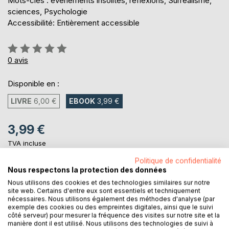
Mots-clés : événements insolites, réflexions, Surréalisme,
sciences, Psychologie
Accessibilité: Entièrement accessible
Évaluation:
0%
0
avis
Disponible en :
LIVRE
6,00 €
EBOOK
3,99 €
3,99 €
TVA incluse
Téléchargement disponible dès maintenant
Politique de confidentialité
Nous respectons la protection des données
Nous utilisons des cookies et des technologies similaires sur notre
AJOUTER AU PANIER
site web. Certains d'entre eux sont essentiels et techniquement
nécessaires. Nous utilisons également des méthodes d'analyse (par
exemple des cookies ou des empreintes digitales, ainsi que le suivi
côté serveur) pour mesurer la fréquence des visites sur notre site et la
Ajouter à ma liste d'envies
manière dont il est utilisé. Nous utilisons des technologies de suivi à
Laisser un avis