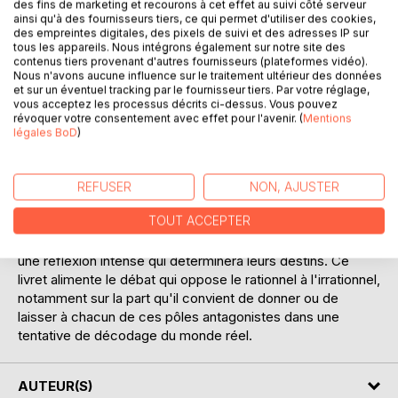
des fins de marketing et recourons à cet effet au suivi côté serveur
ainsi qu'à des fournisseurs tiers, ce qui permet d'utiliser des cookies,
des empreintes digitales, des pixels de suivi et des adresses IP sur
tous les appareils. Nous intégrons également sur notre site des
contenus tiers provenant d'autres fournisseurs (plateformes vidéo).
Nous n'avons aucune influence sur le traitement ultérieur des données
et sur un éventuel tracking par le fournisseur tiers. Par votre réglage,
vous acceptez les processus décrits ci-dessus. Vous pouvez
révoquer votre consentement avec effet pour l'avenir. (
Mentions
légales BoD
)
DESCRIPTION
"La dernière lettre" est apparemment le récit d'une
REFUSER
NON, AJUSTER
manipulation dont trois jeunes pré-adolescents ont
TOUT ACCEPTER
probablement été les victimes. Mais en était ce vraiment
une ? Une série d'évènements insolites déclenche en eux
une réflexion intense qui déterminera leurs destins. Ce
livret alimente le débat qui oppose le rationnel à l'irrationnel,
notamment sur la part qu'il convient de donner ou de
laisser à chacun de ces pôles antagonistes dans une
tentative de décodage du monde réel.
AUTEUR(S)