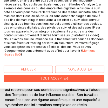
site web. Certains d'entre eux sont essentiels et techniquement
Templiers au XIVe siècle, examinant les motivations
nécessaires. Nous utilisons également des méthodes d'analyse (par
politiques et religieuses derrière leur persécution. Les
exemple des cookies ou des empreintes digitales, ainsi que le suivi
côté serveur) pour mesurer la fréquence des visites sur notre site et la
lecteurs découvriront comment l'héritage des Templiers a
manière dont il est utilisé. Nous utilisons des technologies de suivi à
perduré à travers les siècles, alimentant encore aujourd'hui
des fins de marketing et recourons à cet effet au suivi côté serveur
l'imaginaire collectif. En combinant une narration captivante
ainsi qu'à des fournisseurs tiers, ce qui permet d'utiliser des cookies,
des empreintes digitales, des pixels de suivi et des adresses IP sur
avec une approche académique, cet ouvrage s'adresse
tous les appareils. Nous intégrons également sur notre site des
tant aux passionnés d'histoire médiévale qu'aux amateurs
contenus tiers provenant d'autres fournisseurs (plateformes vidéo).
de mystères ésotériques. Loiseleur réussit à capturer
Nous n'avons aucune influence sur le traitement ultérieur des données
et sur un éventuel tracking par le fournisseur tiers. Par votre réglage,
l'essence de cet ordre légendaire, offrant une perspective
vous acceptez les processus décrits ci-dessus. Vous pouvez
nouvelle et éclairante sur l'une des organisations les plus
révoquer votre consentement avec effet pour l'avenir. (
Mentions
énigmatiques de l'histoire.
légales BoD
)
L'AUTEUR :
Jules Loiseleur, érudit français du XIXe siècle, s'est
REFUSER
NON, AJUSTER
distingué par ses recherches approfondies sur les
TOUT ACCEPTER
sociétés secrètes et l'histoire médiévale. Bien que peu de
détails personnels soient disponibles sur sa vie, Loiseleur
est reconnu pour ses contributions significatives à l'étude
des Templiers et de leur influence durable. Son travail se
caractérise par une rigueur académique et une capacité à
synthétiser des informations complexes en récits