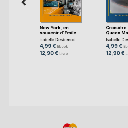
pull
New York, en
Croisière 
souvenir d'Emile
Queen Ma
enoit
Isabelle Desbenoit
Isabelle De
4,99 €
4,99 €
k
Ebook
Eb
12,90 €
12,90 €
re
Livre
L