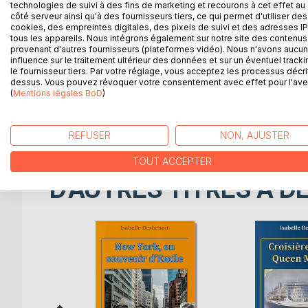
technologies de suivi à des fins de marketing et recourons à cet effet au 
côté serveur ainsi qu'à des fournisseurs tiers, ce qui permet d'utiliser des
Les habitants de la Villa aux Oiseaux* rentrent à R
cookies, des empreintes digitales, des pixels de suivi et des adresses IP
New York* auprès de la famille d'Emile, l'ami d'e
tous les appareils. Nous intégrons également sur notre site des contenus 
provenant d'autres fournisseurs (plateformes vidéo). Nous n'avons aucu
attendent... En Août, Bob et sa famille viendront à 
influence sur le traitement ultérieur des données et sur un éventuel tracki
et même un peu plus loin... Quelle sera la fin de ce
le fournisseur tiers. Par votre réglage, vous acceptez les processus décri
touristiques de la région roannaise : rien ne manqu
dessus. Vous pouvez révoquer votre consentement avec effet pour l'aven
* La Villa aux Oiseaux, BoD, février 2015
(
Mentions légales BoD
)
*Croisière sur le Queen Mary II, BoD, mai 2016
*New York , en souvenir d'Emile, BoD, janvier 201
REFUSER
NON, AJUSTER
TOUT ACCEPTER
D’AUTRES TITRES À D