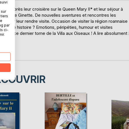
suivi
oanne après leur croisière sur le Queen Mary II* et leur séjour à
 sur
nfance de Ginette. De nouvelles aventures et rencontres les
tiers
ne
leur tour leur rendre visite. Occasion de visiter la région roannaise
ng par
tte belle histoire ? Emotions, péripéties, humour et visites
ts ci-
e dans ce dernier tome de la Villa aux Oiseaux ! A lire absolument 
ir.
7
ÉCOUVRIR