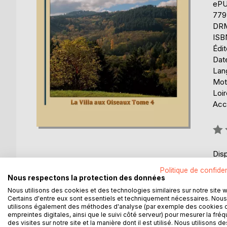
eP
779
DRM 
ISB
Édi
Date
Lang
Mot
Loir
Acce
Éval
0%
Disp
Politique de confiden
Nous respectons la protection des données
Nous utilisons des cookies et des technologies similaires sur notre site 
Certains d'entre eux sont essentiels et techniquement nécessaires. Nous
utilisons également des méthodes d'analyse (par exemple des cookies 
empreintes digitales, ainsi que le suivi côté serveur) pour mesurer la fré
DESCRIPTION
AUTEUR(S)
CRITIQUES
des visites sur notre site et la manière dont il est utilisé. Nous utilisons de