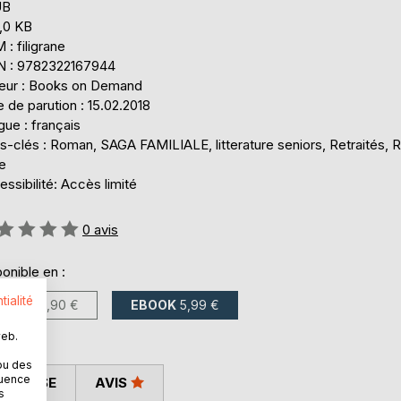
UB
,0 KB
: filigrane
N : 9782322167944
teur : Books on Demand
 de parution : 15.02.2018
ue : français
s-clés : Roman, SAGA FAMILIALE, litterature seniors, Retraités, 
e
ssibilité: Accès limité
uation:
0
avis
onible en :
tialité
LIVRE
14,90 €
EBOOK
5,99 €
web.
ou des
quence
 PRESSE
AVIS
s