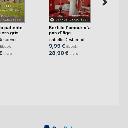
 la patiente
Bertille l'amour n'a
Berti
iers gris
pas d'âge
campi
Desbenoit
isabelle Desbenoit
isabel
9,99 €
9,99
Ebook
Ebook
€
28,90 €
28,9
Livre
Livre