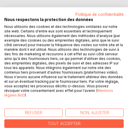
Politique de confidentialité
Nous respectons la protection des données
Nous utilisons des cookies et des technologies similaires sur notre
DESCRIPTION
site web. Certains d'entre eux sont essentiels et techniquement
nécessaires. Nous utilisons également des méthodes d'analyse (par
exemple des cookies ou des empreintes digitales, ainsi que le suivi
Makalibus, le mage, de retour au château, informe la Fée
côté serveur) pour mesurer la fréquence des visites sur notre site et la
manière dont il est utilisé. Nous utilisons des technologies de suivi à
des Ors des risques d'une attaque prochaine par une
des fins de marketing et recourons à cet effet au suivi côté serveur
armée de mercenaires venant du nord, menée par leurs
ainsi qu'à des fournisseurs tiers, ce qui permet d'utiliser des cookies,
terribles chefs Kastamine et Poustaclack.
des empreintes digitales, des pixels de suivi et des adresses IP sur
tous les appareils. Nous intégrons également sur notre site des
Une risposte est immédiatement mise en place par
contenus tiers provenant d'autres fournisseurs (plateformes vidéo).
Aguénaël et l'enchanteur pour faire face aux envahisseurs
Nous n'avons aucune influence sur le traitement ultérieur des données
et protéger tous les pensionnaires, mais ils ne pourront pas
et sur un éventuel tracking par le fournisseur tiers. Par votre réglage,
vous acceptez les processus décrits ci-dessus. Vous pouvez
empêcher l'invasion.
révoquer votre consentement avec effet pour l'avenir. (
Mentions
Une guerre secrète va éclater entre les envahisseurs et
légales BoD
)
tous les membres du château mettant en cause les plus
petits jusqu'aux plus grands.
Une aventure palpitante jusqu'à la fin du tome 4 qui
REFUSER
NON, AJUSTER
emmenera nos héros à découvrir un étrange nouveau
monde peuplé de créatures inquiétantes et aussi
TOUT ACCEPTER