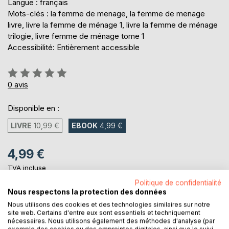
Langue : français
Mots-clés : la femme de menage, la femme de menage
livre, livre la femme de ménage 1, livre la femme de ménage
trilogie, livre femme de ménage tome 1
Accessibilité: Entièrement accessible
Évaluation:
0%
0
avis
Disponible en :
LIVRE
10,99 €
EBOOK
4,99 €
4,99 €
TVA incluse
Téléchargement disponible dès maintenant
Politique de confidentialité
Nous respectons la protection des données
Nous utilisons des cookies et des technologies similaires sur notre
AJOUTER AU PANIER
site web. Certains d'entre eux sont essentiels et techniquement
nécessaires. Nous utilisons également des méthodes d'analyse (par
exemple des cookies ou des empreintes digitales, ainsi que le suivi