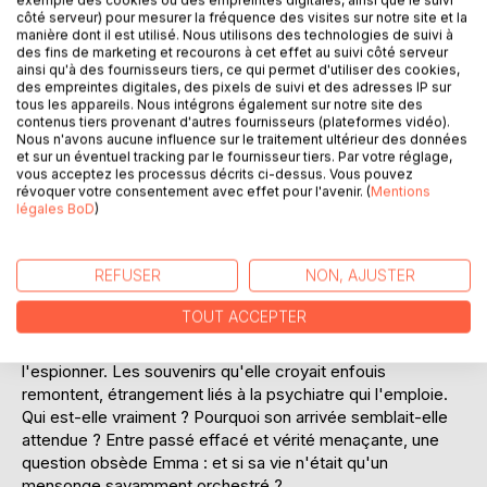
côté serveur) pour mesurer la fréquence des visites sur notre site et la
Ajouter à ma liste d'envies
manière dont il est utilisé. Nous utilisons des technologies de suivi à
Laisser un avis
des fins de marketing et recourons à cet effet au suivi côté serveur
ainsi qu'à des fournisseurs tiers, ce qui permet d'utiliser des cookies,
des empreintes digitales, des pixels de suivi et des adresses IP sur
tous les appareils. Nous intégrons également sur notre site des
contenus tiers provenant d'autres fournisseurs (plateformes vidéo).
Nous n'avons aucune influence sur le traitement ultérieur des données
et sur un éventuel tracking par le fournisseur tiers. Par votre réglage,
vous acceptez les processus décrits ci-dessus. Vous pouvez
révoquer votre consentement avec effet pour l'avenir. (
Mentions
légales BoD
)
DESCRIPTION
REFUSER
NON, AJUSTER
À Neuilly-sur-Seine, Emma Rollin accepte un poste de
femme de ménage dans une demeure impeccable mais
TOUT ACCEPTER
glaçante. Très vite, l'ordre qui y règne cache des voix dans
les murs, des pièces interdites... et un miroir qui semble
l'espionner. Les souvenirs qu'elle croyait enfouis
remontent, étrangement liés à la psychiatre qui l'emploie.
Qui est-elle vraiment ? Pourquoi son arrivée semblait-elle
attendue ? Entre passé effacé et vérité menaçante, une
question obsède Emma : et si sa vie n'était qu'un
mensonge savamment orchestré ?