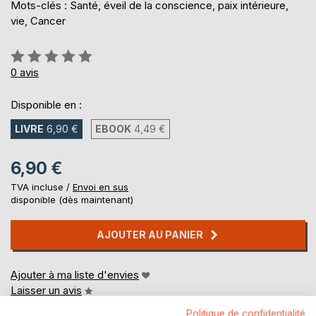
Mots-clés : Santé, éveil de la conscience, paix intérieure,
vie, Cancer
Évaluation:
0%
0
avis
Disponible en :
LIVRE
6,90 €
EBOOK
4,49 €
6,90 €
TVA incluse /
Envoi en sus
disponible (dès maintenant)
AJOUTER AU PANIER
Ajouter à ma liste d'envies
Laisser un avis
Politique de confidentialité