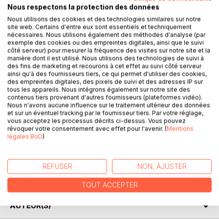
Nous respectons la protection des données
Nous utilisons des cookies et des technologies similaires sur notre
site web. Certains d'entre eux sont essentiels et techniquement
nécessaires. Nous utilisons également des méthodes d'analyse (par
exemple des cookies ou des empreintes digitales, ainsi que le suivi
côté serveur) pour mesurer la fréquence des visites sur notre site et la
DESCRIPTION
manière dont il est utilisé. Nous utilisons des technologies de suivi à
des fins de marketing et recourons à cet effet au suivi côté serveur
ainsi qu'à des fournisseurs tiers, ce qui permet d'utiliser des cookies,
des empreintes digitales, des pixels de suivi et des adresses IP sur
Un recueil de récits, de dialogues et de pensées nés suite
tous les appareils. Nous intégrons également sur notre site des
à la confrontation avec une des grandes maladies de notre
contenus tiers provenant d'autres fournisseurs (plateformes vidéo).
temps: le cancer. Avant de pouvoir se libérer d'un mal, quel
Nous n'avons aucune influence sur le traitement ultérieur des données
et sur un éventuel tracking par le fournisseur tiers. Par votre réglage,
qu'il soit, il doit être accueilli et regardé. C'est une invitation
vous acceptez les processus décrits ci-dessus. Vous pouvez
à s'accueillir dans son intégralité, avec son histoire, son
révoquer votre consentement avec effet pour l'avenir. (
Mentions
ressenti, ses bons et ses mauvais choix, ses côtés
légales BoD
)
sombres et ses côtés lumineux. Ainsi, nous découvrons le
potentiel créatif qui sommeille en chacun de nous et qui
REFUSER
NON, AJUSTER
nous aide à créer une réalité plus juste et plus
harmonieuse.
TOUT ACCEPTER
AUTEUR(S)