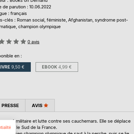
teur : Books on Demand
 de parution : 10.06.2022
ue : français
s-clés : Roman social, féministe, Afghanistan, syndrome post-
umatique, champion olympique
uation:
0
avis
onible en :
LIVRE
9,50 €
EBOOK
4,99 €
 PRESSE
AVIS
 passé militaire et lutte contre ses cauchemars. Elle se déplace
rre dans le Sud de la France.
tialité
rre, ancien champion olympique de saut à la perche, puis se lie