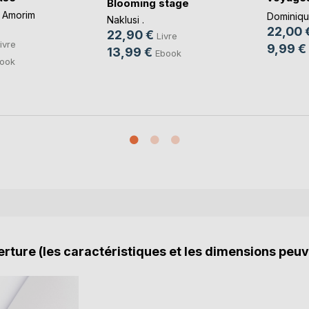
Blooming stage
imbéc(..
 Amorim
Dominique
Naklusi .
22,00 
22,90 €
Livre
ivre
9,99 €
13,99 €
Ebook
ook
rture (les caractéristiques et les dimensions peuv