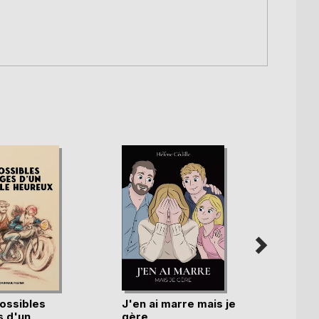
ossibles
J'en ai marre mais je
Qu'as-
 d'un
gère
lumiè