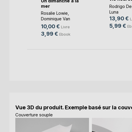
Un dimanche à la
mer
Rodrigo De
-Taty
Luna
Rosalie Lowie
,
13,90 €
Dominique Van
L
k
Cotthem
, ...
5,99 €
10,00 €
Eb
Livre
3,99 €
Ebook
Vue 3D du produit. Exemple basé sur la couve
Couverture souple