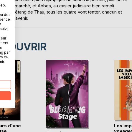
web.
n supermarché, et Abbes, au casier judiciaire bien rempli.
ds de l'étang de Thau, tous les quatre vont tenter, chacun et
ou des
nouvel avenir.
quence
s
suivi
 sur
ÉCOUVRIR
tiers
ne
ng par
ts ci-
ir.
urs d'une
Les imp
use
voyages