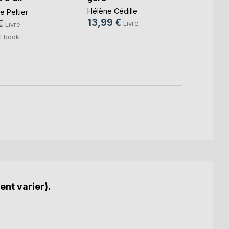
.)
Hélène Cédille
Sophie
 Peltier
13,99 €
15,0
€
Livre
Livre
4,99
Ebook
ent varier).