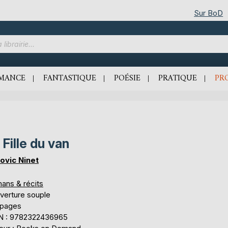
Sur BoD
MANCE
FANTASTIQUE
POÉSIE
PRATIQUE
PR
 Fille du van
ovic Ninet
ans & récits
verture souple
 pages
N : 9782322436965