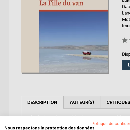
Édi
Date
Lang
Mot
tra
Éval
0%
Disp
DESCRIPTION
AUTEUR(S)
CRITIQUES
Sonja, jeune femme à la chevelure rousse, fuit son
et dort dans un van, enchaîne les petits boulots, e
Politique de confiden
Nous respectons la protection des données
Échouée à Mèze, dans l'Hérault, elle rencontre Pie