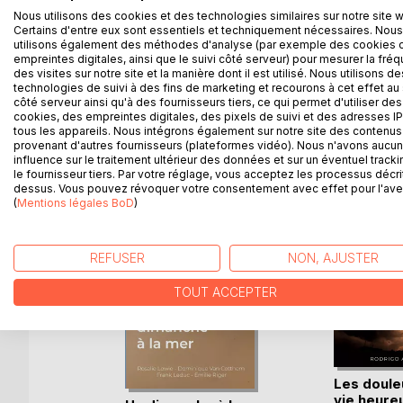
Nous utilisons des cookies et des technologies similaires sur notre site 
d'amitié avec Sabine, qui la fait embaucher dans u
Certains d'entre eux sont essentiels et techniquement nécessaires. Nous
Entre Mèze, Sète et Balaruc-les-Bains, sur les bor
utilisons également des méthodes d'analyse (par exemple des cookies 
ensemble, de s'inventer de nouveaux horizons, un 
empreintes digitales, ainsi que le suivi côté serveur) pour mesurer la fré
des visites sur notre site et la manière dont il est utilisé. Nous utilisons de
technologies de suivi à des fins de marketing et recourons à cet effet au 
côté serveur ainsi qu'à des fournisseurs tiers, ce qui permet d'utiliser des
cookies, des empreintes digitales, des pixels de suivi et des adresses IP
D’AUTRES TITRES À D
tous les appareils. Nous intégrons également sur notre site des contenus 
provenant d'autres fournisseurs (plateformes vidéo). Nous n'avons aucu
influence sur le traitement ultérieur des données et sur un éventuel tracki
le fournisseur tiers. Par votre réglage, vous acceptez les processus décri
dessus. Vous pouvez révoquer votre consentement avec effet pour l'aven
(
Mentions légales BoD
)
REFUSER
NON, AJUSTER
TOUT ACCEPTER
Les doule
vie heure