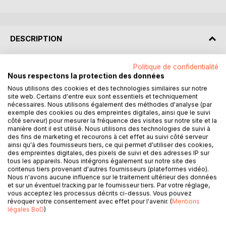
DESCRIPTION
La finance bouleverse continuellement le monde qui nous
Politique de confidentialité
Nous respectons la protection des données
entoure. Aux yeux de certains, elle nourrit la croissance et
est source de progrès, tandis que pour d'autres, elle
Nous utilisons des cookies et des technologies similaires sur notre
site web. Certains d'entre eux sont essentiels et techniquement
creuse les inégalités et détruit la planète. Indiscutablement,
nécessaires. Nous utilisons également des méthodes d'analyse (par
elle modifie la place de l'Homme dans la société et est en
exemple des cookies ou des empreintes digitales, ainsi que le suivi
train de façonner le XXIe siècle.
côté serveur) pour mesurer la fréquence des visites sur notre site et la
manière dont il est utilisé. Nous utilisons des technologies de suivi à
des fins de marketing et recourons à cet effet au suivi côté serveur
Le premier tome de cette collection analyse l'influence de
ainsi qu'à des fournisseurs tiers, ce qui permet d'utiliser des cookies,
l'argent sur notre société et nos comportements. Faut-il
des empreintes digitales, des pixels de suivi et des adresses IP sur
tous les appareils. Nous intégrons également sur notre site des
proscrire la course au profit ? Pourquoi l'accès aux
contenus tiers provenant d'autres fournisseurs (plateformes vidéo).
médicaments est-il une question d'argent ? L'innovation
Nous n'avons aucune influence sur le traitement ultérieur des données
peut-elle se passer des profits ? L'argent n'en vient-il pas
et sur un éventuel tracking par le fournisseur tiers. Par votre réglage,
vous acceptez les processus décrits ci-dessus. Vous pouvez
jusqu'à perturber notre relation aux autres ? Voire à nous-
révoquer votre consentement avec effet pour l'avenir. (
Mentions
mêmes ? On dit des Français qu'ils entretiennent un
légales BoD
)
rapport unique, et tabou, à l'argent et à l'enrichissement.