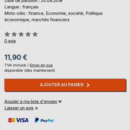
Date de parution : 20.09.2018
Langue : français
Mots-clés : finance, Economie, société, Politique
économique, marchés financiers
Évaluation:
0%
0
avis
11,90 €
TVA incluse /
Envoi en sus
disponible (dès maintenant)
AJOUTER AU PANIER
Ajouter à ma liste d'envies
Laisser un avis