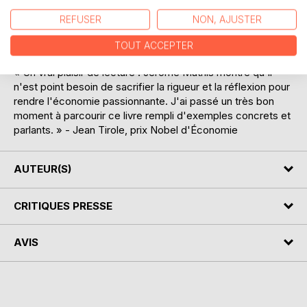
Quelle est cette particularité culturelle ? Et comment
l'expliquer ? L'argent est-il devenu une dictature ? Telles
REFUSER
NON, AJUSTER
sont les interrogations auxquelles ce livre s'efforce de
répondre de manière limpide.
TOUT ACCEPTER
« Un vrai plaisir de lecture ! Jérôme Mathis montre qu'il
n'est point besoin de sacrifier la rigueur et la réflexion pour
rendre l'économie passionnante. J'ai passé un très bon
moment à parcourir ce livre rempli d'exemples concrets et
parlants. » - Jean Tirole, prix Nobel d'Économie
AUTEUR(S)
CRITIQUES PRESSE
AVIS