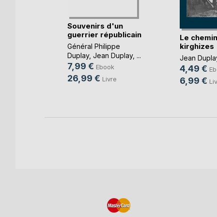
Souvenirs d'un
guerrier républicain
Le chemin
kirghizes
Général Philippe
Duplay
,
Jean Duplay
, ...
Jean Dupla
ok
7,99 €
Ebook
4,49 €
Eb
e
26,99 €
Livre
6,99 €
Li