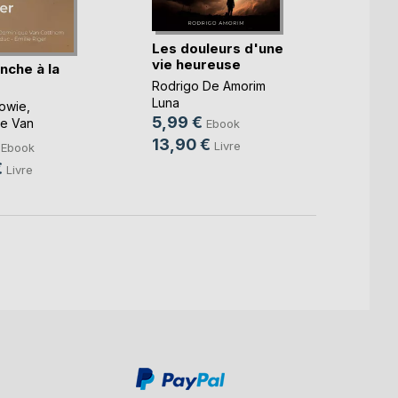
Les douleurs d'une
vie heureuse
nche à la
Bloom
Rodrigo De Amorim
Naklusi
Luna
Lowie
,
13,9
5,99 €
e Van
Ebook
22,9
 ...
13,90 €
Livre
Ebook
€
Livre