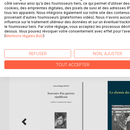
côté serveur ainsi qu'à des fournisseurs tiers, ce qui permet d'utiliser des
cookies, des empreintes digitales, des pixels de suivi et des adresses IP
Raskolnikov, le héros de Crime et Châtiment, revie
tous les appareils. Nous intégrons également sur notre site des contenus 
réinsertion difficile, semée de rencontres et d'épr
provenant d'autres fournisseurs (plateformes vidéo). Nous n'avons aucu
qui le mènera au terme de sa quête, dans Peterbo
influence sur le traitement ultérieur des données et sur un éventuel tracki
le fournisseur tiers. Par votre réglage, vous acceptez les processus décri
L'ensemble est volontairement écrit dans une lan
dessus. Vous pouvez révoquer votre consentement avec effet pour l'aven
poétiques annonciatrices d'un dénouement apocaly
(
Mentions légales BoD
)
Ce volume fait suite à la première partie, "le che
REFUSER
NON, AJUSTER
D’AUTRES TITRES À D
TOUT ACCEPTER