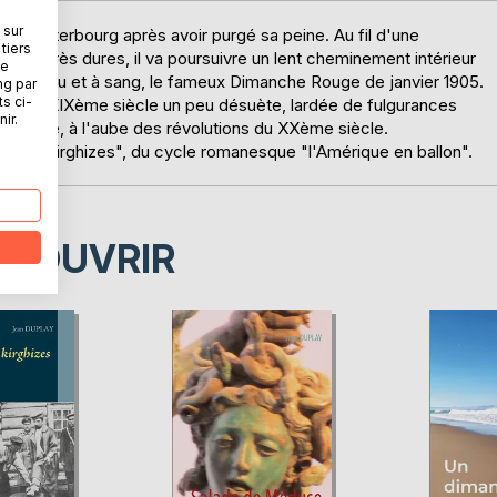
 sur
nt à Péterbourg après avoir purgé sa peine. Au fil d'une
tiers
euves très dures, il va poursuivre un lent cheminement intérieur
ne
urg à feu et à sang, le fameux Dimanche Rouge de janvier 1905.
ng par
ts ci-
gue du XIXème siècle un peu désuète, lardée de fulgurances
ir.
ptique, à l'aube des révolutions du XXème siècle.
min des kirghizes", du cycle romanesque "l'Amérique en ballon".
ÉCOUVRIR