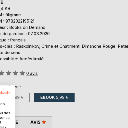
UB
,4 KB
: filigrane
N : 9782322195121
teur : Books on Demand
 de parution : 07.03.2020
ue : français
s-clés : Raskolnikov, Crime et Châtiment, Dimanche Rouge, Pete
te de sens
ssibilité: Accès limité
uation:
0
avis
onible en :
tialité
LIVRE
8,99 €
EBOOK
5,99 €
web.
ou des
quence
 PRESSE
AVIS
s
suivi