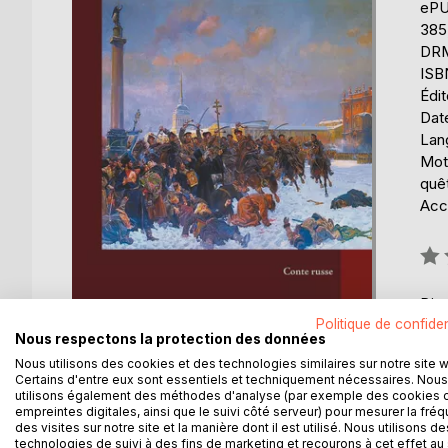
eP
385
DRM 
ISB
Édi
Date
Lang
Mot
quê
Acce
Éval
0%
Disp
Politique de confiden
Nous respectons la protection des données
Nous utilisons des cookies et des technologies similaires sur notre site 
Certains d'entre eux sont essentiels et techniquement nécessaires. Nous
utilisons également des méthodes d'analyse (par exemple des cookies 
empreintes digitales, ainsi que le suivi côté serveur) pour mesurer la fré
DESCRIPTION
AUTEUR(S)
CRITIQUES
des visites sur notre site et la manière dont il est utilisé. Nous utilisons de
technologies de suivi à des fins de marketing et recourons à cet effet au 