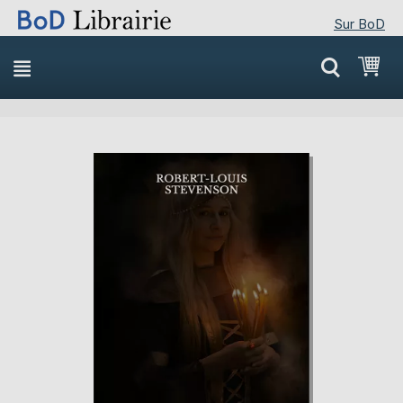
Sur BoD
Skip
Mon
to
Content
Skip
Skip
to
to
the
the
end
beginning
of
of
the
the
images
images
gallery
gallery