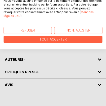
Nous n'avons aucune influence sur le traitement ultérieur des données
et sur un éventuel tracking par le fournisseur tiers. Par votre réglage,
vous acceptez les processus décrits ci-dessus. Vous pouvez
Vers 1460, la guerre des Deux-Roses (Lancastre contre
révoquer votre consentement avec effet pour l'avenir. (
Mentions
York) ravage l'Angleterre. Dans la forêt de Tunstall-que
légales BoD
)
hantent un bossu énergétique, un faux lépreux masqué et
un hors-la-loi surnommé " la flèche noire "- le jeune
REFUSER
NON, AJUSTER
orphelin Dick Shelton cherhce la vérité et trouve l'amour.
Dans un décor à la Robin des Bois, une histoire de cape et
TOUT ACCEPTER
d'épée et de mystère contée sur un ton tragique et tendre
de David Balfour.
AUTEUR(S)
CRITIQUES PRESSE
AVIS