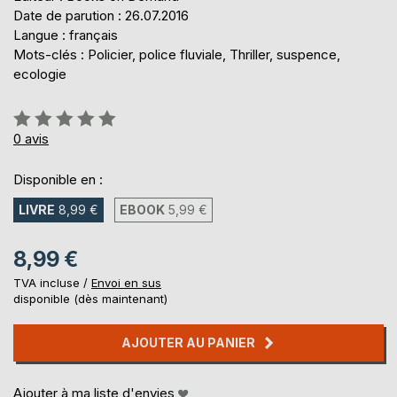
Date de parution : 26.07.2016
Langue : français
Mots-clés : Policier, police fluviale, Thriller, suspence,
ecologie
Évaluation:
0%
0
avis
Disponible en :
LIVRE
8,99 €
EBOOK
5,99 €
8,99 €
TVA incluse /
Envoi en sus
disponible (dès maintenant)
AJOUTER AU PANIER
Ajouter à ma liste d'envies