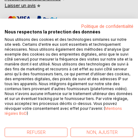
Laisser un avis
Politique de confidentialité
Nous respectons la protection des données
Nous utilisons des cookies et des technologies similaires sur notre
site web. Certains d'entre eux sont essentiels et techniquement
nécessaires. Nous utilisons également des méthodes d'analyse (par
DESCRIPTION
exemple des cookies ou des empreintes digitales, ainsi que le suivi
côté serveur) pour mesurer la fréquence des visites sur notre site et la
manière dont il est utilisé. Nous utilisons des technologies de suivi à
des fins de marketing et recourons à cet effet au suivi côté serveur
Deux cadavres empoisonnés font trembler le ministère de
ainsi qu'à des fournisseurs tiers, ce qui permet d'utiliser des cookies,
l'Intérieur de Paris. Vu les modes opératoires utilisés, une
des empreintes digitales, des pixels de suivi et des adresses IP sur
attaque terroriste viendrait par l'eau, menaçant de dévaster
tous les appareils. Nous intégrons également sur notre site des
contenus tiers provenant d'autres fournisseurs (plateformes vidéo).
la population de Paris. "Nous serons votre peste
Nous n'avons aucune influence sur le traitement ultérieur des données
rédemptrice" ... mais on ne sait ni quand, ni comment. Paris
et sur un éventuel tracking par le fournisseur tiers. Par votre réglage,
et ses millions d'habitants sont en danger. Il faut faire vite !
vous acceptez les processus décrits ci-dessus. Vous pouvez
révoquer votre consentement avec effet pour l'avenir. (
Mentions
Des moyens d'enquêtes appropriés sont aussitôt mis en
légales BoD
)
place. C'est ainsi que Louis Laurens, Capitaine de la Police
Fluviale, se retrouve au milieu de la tourmente, obligé de
collaborer avec la Commissaire de la PJ de Paris, Eva
REFUSER
NON, AJUSTER
Monet et de son frère Adrien Laurens, le spécialiste de la