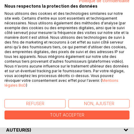
Politique de confidentialité
Nous respectons la protection des données
Nous utilisons des cookies et des technologies similaires sur notre
DESCRIPTION
site web. Certains d'entre eux sont essentiels et techniquement
nécessaires. Nous utilisons également des méthodes d'analyse (par
exemple des cookies ou des empreintes digitales, ainsi que le suivi
L’un est enseignant et musicien, l’autre, journaliste sportif
côté serveur) pour mesurer la fréquence des visites sur notre site et la
sur la chaîne Canal +. Les frères Mathoux sont nés dans
manière dont il est utilisé. Nous utilisons des technologies de suivi à
des fins de marketing et recourons à cet effet au suivi côté serveur
les années soixante. Laurent nous livre ici les anecdotes
ainsi qu'à des fournisseurs tiers, ce qui permet d'utiliser des cookies,
joyeuses d’une jeunesse passée entre Longjumeau dans la
des empreintes digitales, des pixels de suivi et des adresses IP sur
banlieue parisienne, Thiers dans le Puy de Dôme et
tous les appareils. Nous intégrons également sur notre site des
contenus tiers provenant d'autres fournisseurs (plateformes vidéo).
Broquiès dans l’Aveyron.
Nous n'avons aucune influence sur le traitement ultérieur des données
Il dépeint l’univers à multiples facettes de cette époque
et sur un éventuel tracking par le fournisseur tiers. Par votre réglage,
avec ses yeux d’enfants. Du vacarme du trafic aérien
vous acceptez les processus décrits ci-dessus. Vous pouvez
révoquer votre consentement avec effet pour l'avenir. (
Mentions
d’Orly au dessus de sa tête jusqu’à la tuaille du cochon à
légales BoD
)
Broquiès, il découvre l’affectueuse barbarie de son grand-
père, développe son sens des affaires en jouant aux billes,
apprend l’Anglais à l’hôpital de Dartford et sert de coatch
REFUSER
NON, AJUSTER
consultant à son petit frère déjà passionné de football.
Des histoires légères, sautillantes et drôles.
TOUT ACCEPTER
AUTEUR(S)