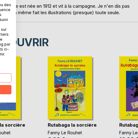
ou des
res. Elle est née en 1912 et vit à la campagne. Je n'en dis pas
quence
e. Elle a même fait les illustrations (presque) toute seule.
s
suivi
 sur
tiers
ÉCOUVRIR
ne
ng par
ts ci-
ir.
la sorcière
Rutabaga la sorcière
Rutabag
ouhet
Fanny Le Rouhet
Fanny Le