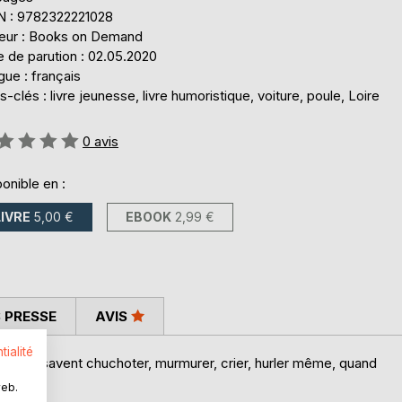
N : 9782322221028
teur : Books on Demand
 de parution : 02.05.2020
ue : français
-clés : livre jeunesse, livre humoristique, voiture, poule, Loire
uation:
0
avis
onible en :
LIVRE
5,00 €
EBOOK
2,99 €
 PRESSE
AVIS
tialité
ux ! Elles savent chuchoter, murmurer, crier, hurler même, quand
web.