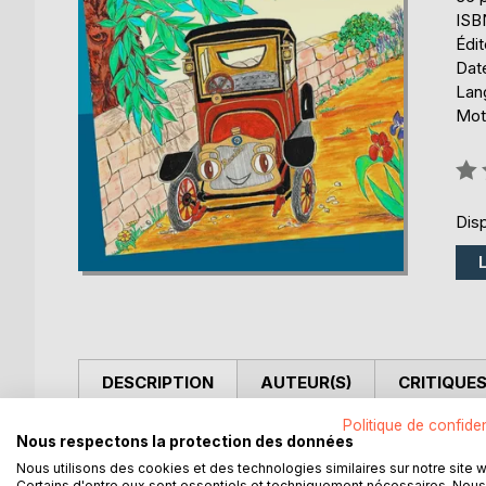
ISB
Édi
Date
Lang
Mots
Éval
0%
Disp
DESCRIPTION
AUTEUR(S)
CRITIQUES
Politique de confiden
Il paraît que les voitures ne parlent pas. C'est fa
Nous respectons la protection des données
elles sont en colère. Bref ! Elles parlent ...
Nous utilisons des cookies et des technologies similaires sur notre site 
En fait, il suffit de regarder et écouter...
Certains d'entre eux sont essentiels et techniquement nécessaires. Nous