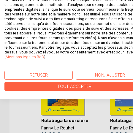
utilisons également des méthodes d'analyse (par exemple des cookies 
Alors n'hésite pas à suivre Rosalie dans ses aventu
empreintes digitales, ainsi que le suivi côté serveur) pour mesurer la fré
plus car c'est Rosalie qui va te raconter son histoir
des visites sur notre site et la manière dont il est utilisé. Nous utilisons de
technologies de suivi à des fins de marketing et recourons à cet effet au 
côté serveur ainsi qu'à des fournisseurs tiers, ce qui permet d'utiliser des
cookies, des empreintes digitales, des pixels de suivi et des adresses IP
tous les appareils. Nous intégrons également sur notre site des contenus 
D’AUTRES TITRES À D
provenant d'autres fournisseurs (plateformes vidéo). Nous n'avons aucu
influence sur le traitement ultérieur des données et sur un éventuel tracki
le fournisseur tiers. Par votre réglage, vous acceptez les processus décri
dessus. Vous pouvez révoquer votre consentement avec effet pour l'aven
(
Mentions légales BoD
)
REFUSER
NON, AJUSTER
TOUT ACCEPTER
ris mes
ain
,
Rutabaga la sorcière
Rutabaga 
Quéré
, ...
Fanny Le Rouhet
Fanny Le R
e