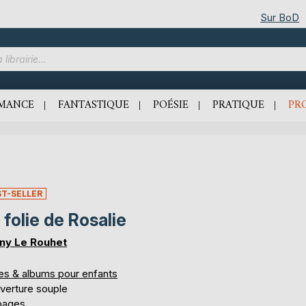
Sur BoD
MANCE
FANTASTIQUE
POÉSIE
PRATIQUE
PR
ST-SELLER
 folie de Rosalie
ny Le Rouhet
res & albums pour enfants
verture souple
pages