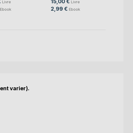
€
15,00 €
10,0
Livre
Livre
2,99 €
2,99
Ebook
Ebook
ent varier).