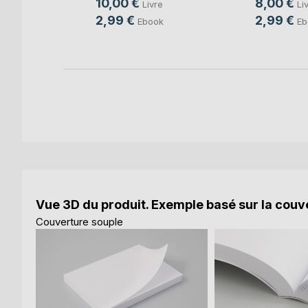
10,00 €
8,00 €
Livre
Li
k
2,99 €
2,99 €
Ebook
Eb
Vue 3D du produit. Exemple basé sur la couve
Couverture souple