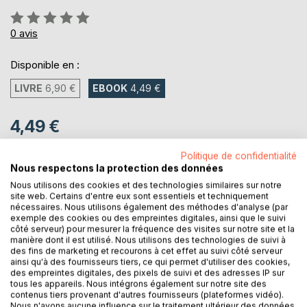
Évaluation:
0%
0
avis
Disponible en :
LIVRE
6,90 €
EBOOK
4,49 €
4,49 €
TVA incluse
Politique de confidentialité
Téléchargement disponible dès maintenant
Nous respectons la protection des données
Nous utilisons des cookies et des technologies similaires sur notre
site web. Certains d'entre eux sont essentiels et techniquement
AJOUTER AU PANIER
nécessaires. Nous utilisons également des méthodes d'analyse (par
exemple des cookies ou des empreintes digitales, ainsi que le suivi
côté serveur) pour mesurer la fréquence des visites sur notre site et la
manière dont il est utilisé. Nous utilisons des technologies de suivi à
Ajouter à ma liste d'envies
des fins de marketing et recourons à cet effet au suivi côté serveur
Laisser un avis
ainsi qu'à des fournisseurs tiers, ce qui permet d'utiliser des cookies,
des empreintes digitales, des pixels de suivi et des adresses IP sur
tous les appareils. Nous intégrons également sur notre site des
contenus tiers provenant d'autres fournisseurs (plateformes vidéo).
Nous n'avons aucune influence sur le traitement ultérieur des données