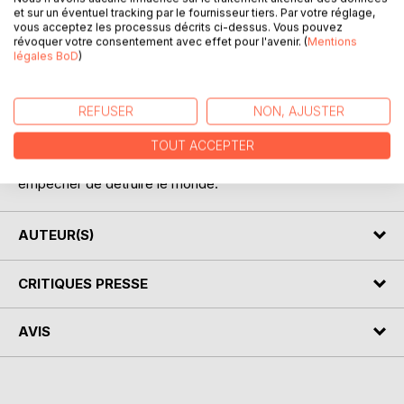
et sur un éventuel tracking par le fournisseur tiers. Par votre réglage,
vous acceptez les processus décrits ci-dessus. Vous pouvez
révoquer votre consentement avec effet pour l'avenir. (
Mentions
légales BoD
)
DESCRIPTION
REFUSER
NON, AJUSTER
L'histoire de la très grande amitié entre Gila une apprentie
gardienne et Edouard un adolescent comme les autres. Ils
TOUT ACCEPTER
vont devoir affronter les disciples du Diable pour les
empêcher de détruire le monde.
AUTEUR(S)
CRITIQUES PRESSE
AVIS