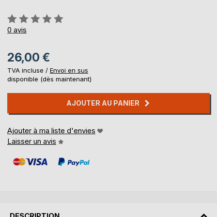
Évaluation:
0%
0
avis
26,00 €
TVA incluse /
Envoi en sus
disponible (dès maintenant)
AJOUTER AU PANIER
Ajouter à ma liste d'envies
Laisser un avis
DESCRIPTION