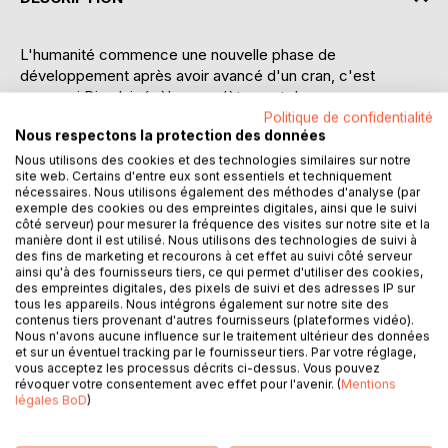
L'humanité commence une nouvelle phase de
développement après avoir avancé d'un cran, c'est
pourquoi Dieu lui révèle complètement de nouveaux
concepts sur les processus qui opèrent dans l'Univers.
Politique de confidentialité
Nous respectons la protection des données
Pour la première fois dans ce livre on révèle un tel concept
que « polyvalence d'idée » et la construction de son
Nous utilisons des cookies et des technologies similaires sur notre
site web. Certains d'entre eux sont essentiels et techniquement
hologramme, la présence d'une double phase du temps
nécessaires. Nous utilisons également des méthodes d'analyse (par
futur. Dieu parle des formes primaires et secondaires de
exemple des cookies ou des empreintes digitales, ainsi que le suivi
l'existence, de la matrice de la conscience et du
côté serveur) pour mesurer la fréquence des visites sur notre site et la
manière dont il est utilisé. Nous utilisons des technologies de suivi à
subconscient, des types de matrices des états
des fins de marketing et recourons à cet effet au suivi côté serveur
spiritualisés, des différences dans la transmission de
ainsi qu'à des fournisseurs tiers, ce qui permet d'utiliser des cookies,
l'information à l'homme par les Systèmes positifs et
des empreintes digitales, des pixels de suivi et des adresses IP sur
tous les appareils. Nous intégrons également sur notre site des
négatifs.
contenus tiers provenant d'autres fournisseurs (plateformes vidéo).
Aussi on révèle les secrets du travail de la pensée négative
Nous n'avons aucune influence sur le traitement ultérieur des données
et les différences dans l'expression des personnalités
et sur un éventuel tracking par le fournisseur tiers. Par votre réglage,
positives et négatives. Les raisons de l'apparition des
vous acceptez les processus décrits ci-dessus. Vous pouvez
révoquer votre consentement avec effet pour l'avenir. (
Mentions
phénomènes, les secrets de la créativité, ainsi que
légales BoD
)
d'autres facteurs inhabituels de développement sont
expliqués.