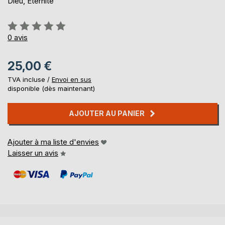
Dieu, Éternité
Évaluation:
0%
0
avis
25,00 €
TVA incluse /
Envoi en sus
disponible (dès maintenant)
AJOUTER AU PANIER
Ajouter à ma liste d'envies
Laisser un avis