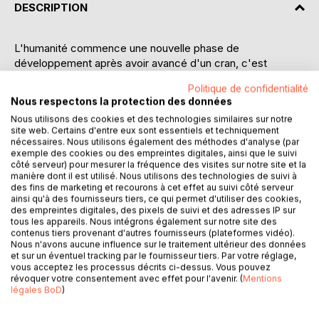
DESCRIPTION
L'humanité commence une nouvelle phase de
développement après avoir avancé d'un cran, c'est
pourquoi Dieu lui révèle complètement de nouveaux
Politique de confidentialité
concepts sur les processus qui opèrent dans l'Univers.
Nous respectons la protection des données
Pour la première fois dans ce livre on révèle un tel concept
Nous utilisons des cookies et des technologies similaires sur notre
que « polyvalence d'idée » et la construction de son
site web. Certains d'entre eux sont essentiels et techniquement
hologramme, la présence d'une double phase du temps
nécessaires. Nous utilisons également des méthodes d'analyse (par
futur. Dieu parle des formes primaires et secondaires de
exemple des cookies ou des empreintes digitales, ainsi que le suivi
côté serveur) pour mesurer la fréquence des visites sur notre site et la
l'existence, de la matrice de la conscience et du
manière dont il est utilisé. Nous utilisons des technologies de suivi à
subconscient, des types de matrices des états
des fins de marketing et recourons à cet effet au suivi côté serveur
spiritualisés, des différences dans la transmission de
ainsi qu'à des fournisseurs tiers, ce qui permet d'utiliser des cookies,
des empreintes digitales, des pixels de suivi et des adresses IP sur
l'information à l'homme par les Systèmes positifs et
tous les appareils. Nous intégrons également sur notre site des
négatifs.
contenus tiers provenant d'autres fournisseurs (plateformes vidéo).
Aussi on révèle les secrets du travail de la pensée négative
Nous n'avons aucune influence sur le traitement ultérieur des données
et sur un éventuel tracking par le fournisseur tiers. Par votre réglage,
et les différences dans l'expression des personnalités
vous acceptez les processus décrits ci-dessus. Vous pouvez
positives et négatives. Les raisons de l'apparition des
révoquer votre consentement avec effet pour l'avenir. (
Mentions
phénomènes, les secrets de la créativité, ainsi que
légales BoD
)
d'autres facteurs inhabituels de développement sont
expliqués.