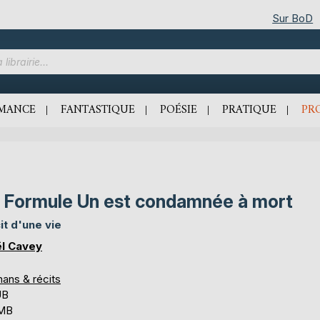
Sur BoD
MANCE
FANTASTIQUE
POÉSIE
PRATIQUE
PR
 Formule Un est condamnée à mort
it d'une vie
l Cavey
ans & récits
UB
 MB