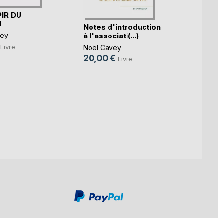
IR DU
N
Un di
Notes d'introduction
mer
à l'associati(...)
vey
Rosali
Livre
Noël Cavey
Domin
20,00 €
Livre
Cotth
3,99
10,0