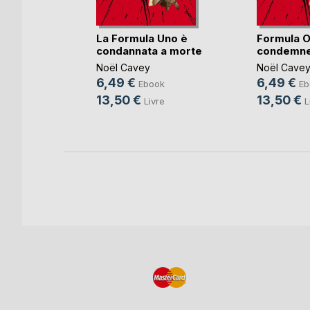
 d'or
La Formula Uno è
Formula O
condannata a morte
condemne
Noël Cavey
Noël Cave
k
6,49 €
6,49 €
Ebook
Eb
13,50 €
13,50 €
Livre
L