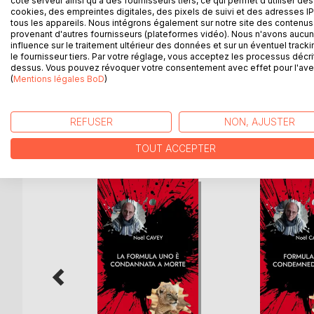
côté serveur ainsi qu'à des fournisseurs tiers, ce qui permet d'utiliser des
C'est le récit d'une existence plongée dans le mo
cookies, des empreintes digitales, des pixels de suivi et des adresses IP
dramatique. Au début, on se tait pour se souvenir. 
tous les appareils. Nous intégrons également sur notre site des contenus 
disent le vertige du temps assiégé dans l'espace o
provenant d'autres fournisseurs (plateformes vidéo). Nous n'avons aucu
influence sur le traitement ultérieur des données et sur un éventuel tracki
une étrange mosaïque, la Formule Un est condam
le fournisseur tiers. Par votre réglage, vous acceptez les processus décri
L'analyse est utile pour méditer aux effets de nos
dessus. Vous pouvez révoquer votre consentement avec effet pour l'aven
du récit, un jour la vérité se pose à chacun : suis
(
Mentions légales BoD
)
REFUSER
NON, AJUSTER
D’AUTRES TITRES À D
TOUT ACCEPTER