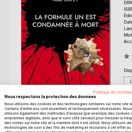
DRM 
ISB
Édi
Date
Lang
Mots
Acce
Éval
0%
Disp
Politique de confiden
Nous respectons la protection des données
Nous utilisons des cookies et des technologies similaires sur notre site 
Certains d'entre eux sont essentiels et techniquement nécessaires. Nous
utilisons également des méthodes d'analyse (par exemple des cookies 
empreintes digitales, ainsi que le suivi côté serveur) pour mesurer la fré
DESCRIPTION
AUTEUR(S)
CRITIQUES
des visites sur notre site et la manière dont il est utilisé. Nous utilisons de
technologies de suivi à des fins de marketing et recourons à cet effet au 