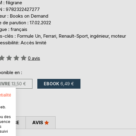
: filigrane
N : 9782322427277
teur : Books on Demand
 de parution : 17.02.2022
ue : français
-clés : Formule Un, Ferrari, Renault-Sport, ingénieur, moteur
ssibilité: Accès limité
uation:
0
avis
onible en :
LIVRE
13,50 €
EBOOK
6,49 €
tialité
web.
ou des
quence
 PRESSE
AVIS
s
suivi