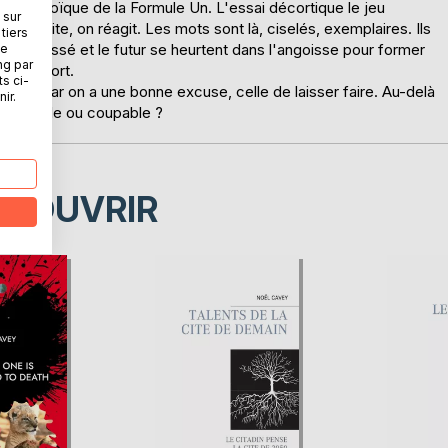
nde héroïque de la Formule Un. L'essai décortique le jeu
 sur
On médite, on réagit. Les mots sont là, ciselés, exemplaires. Ils
tiers
ù le passé et le futur se heurtent dans l'angoisse pour former
ne
ng par
née à mort.
ts ci-
 actes car on a une bonne excuse, celle de laisser faire. Au-delà
ir.
-je aveugle ou coupable ?
ÉCOUVRIR