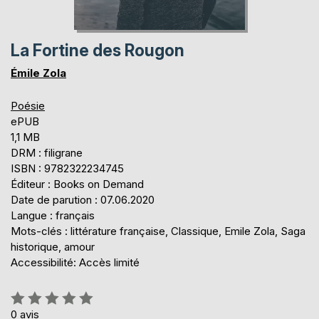
La Fortine des Rougon
Émile Zola
Poésie
ePUB
1,1 MB
DRM : filigrane
ISBN : 9782322234745
Éditeur : Books on Demand
Date de parution : 07.06.2020
Langue : français
Mots-clés : littérature française, Classique, Emile Zola, Saga
historique, amour
Accessibilité: Accès limité
Évaluation:
0%
0
avis