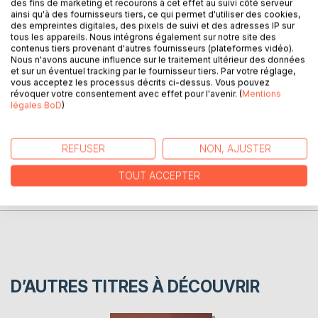
des fins de marketing et recourons à cet effet au suivi côté serveur
ainsi qu'à des fournisseurs tiers, ce qui permet d'utiliser des cookies,
DESCRIPTION
des empreintes digitales, des pixels de suivi et des adresses IP sur
tous les appareils. Nous intégrons également sur notre site des
contenus tiers provenant d'autres fournisseurs (plateformes vidéo).
Georges Bernanos nous livre ici un essai visionnaire (1947)
Nous n'avons aucune influence sur le traitement ultérieur des données
et sur un éventuel tracking par le fournisseur tiers. Par votre réglage,
de l'effet des évolutions techniques sur notre civilisation.
vous acceptez les processus décrits ci-dessus. Vous pouvez
révoquer votre consentement avec effet pour l'avenir. (
Mentions
légales BoD
)
AUTEUR(S)
REFUSER
NON, AJUSTER
CRITIQUES PRESSE
TOUT ACCEPTER
AVIS
D’AUTRES TITRES À DÉCOUVRIR