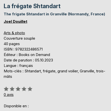
La frégate Shtandart
The frigate Shtandart in Granville (Normandy, France)
Joel Douillet
Arts & photo
Couverture souple
40 pages
ISBN : 9782322486571
Éditeur : Books on Demand
Date de parution : 05.10.2023
Langue : français
Mots-clés : Shtandart, frégate, grand voilier, Granville, trois-
mâts
Évaluation:
0%
0
avis
Disponible en :