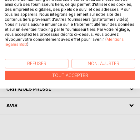
La frégate Shtandart est un navire construit dans les
ainsi qu'à des fournisseurs tiers, ce qui permet d'utiliser des cookies,
années 90 à l'initiative de Vladimir Martus, c'est la réplique
des empreintes digitales, des pixels de suivi et des adresses IP sur
tous les appareils. Nous intégrons également sur notre site des
du trois-mâts carré du tsar Pierre le Grand, inauguré en
contenus tiers provenant d'autres fournisseurs (plateformes vidéo).
1703 afin d'assurer la défense de Saint-Pétersbourg. Le
Nous n'avons aucune influence sur le traitement ultérieur des données
Shtandart est aujourd'hui un navire-école, avec à son bord
et sur un éventuel tracking par le fournisseur tiers. Par votre réglage,
des jeunes originaires de Russie, d'Ukraine, de Moldavie
vous acceptez les processus décrits ci-dessus. Vous pouvez
révoquer votre consentement avec effet pour l'avenir. (
Mentions
ou de République Tchèque. Ce grand voilier était amarré
légales BoD
)
dans le port de Granville en août 2023, dans le cadre du
festival des voiles de travail.
REFUSER
NON, AJUSTER
AUTEUR(S)
TOUT ACCEPTER
CRITIQUES PRESSE
AVIS