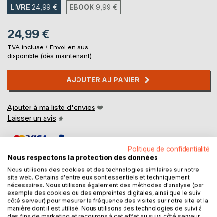
LIVRE
24,99 €
EBOOK
9,99 €
24,99 €
TVA incluse /
Envoi en sus
disponible (dès maintenant)
AJOUTER AU PANIER
Ajouter à ma liste d'envies
Laisser un avis
Politique de confidentialité
Nous respectons la protection des données
Nous utilisons des cookies et des technologies similaires sur notre
site web. Certains d'entre eux sont essentiels et techniquement
nécessaires. Nous utilisons également des méthodes d'analyse (par
DESCRIPTION
exemple des cookies ou des empreintes digitales, ainsi que le suivi
côté serveur) pour mesurer la fréquence des visites sur notre site et la
manière dont il est utilisé. Nous utilisons des technologies de suivi à
des fins de marketing et recourons à cet effet au suivi côté serveur