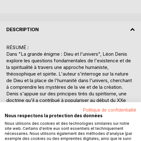
DESCRIPTION
RÉSUMÉ :
Dans "La grande énigme : Dieu et l'univers", Léon Denis
explore les questions fondamentales de l'existence et de
la spiritualité à travers une approche humaniste,
théosophique et spirite. L'auteur s'interroge sur la nature
de Dieu et la place de l'humanité dans l'univers, cherchant
à comprendre les mystères de la vie et de la création.
Denis s'appuie sur des principes tirés du spiritisme, une
doctrine qu'il a contribué à populariser au début du XXe
siècle, pour offrir une perspective unique sur la relation
Politique de confidentialité
entre le monde visible et invisible. Le livre aborde des
Nous respectons la protection des données
thèmes tels que l'immortalité de l'âme, la réincarnation, et
Nous utilisons des cookies et des technologies similaires sur notre
l'évolution spirituelle, tout en posant des questions sur le
site web. Certains d'entre eux sont essentiels et techniquement
rôle de l'intelligence divine dans l'univers. À travers une
nécessaires. Nous utilisons également des méthodes d'analyse (par
exemple des cookies ou des empreintes digitales, ainsi que le suivi
réflexion profonde et rigoureuse, Denis invite le lecteur à