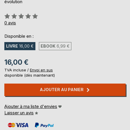
évolution
Évaluation:
0%
0
avis
Disponible en :
LIVRE
16,00 €
EBOOK
6,99 €
16,00 €
TVA incluse /
Envoi en sus
disponible (dès maintenant)
AJOUTER AU PANIER
Ajouter à ma liste d'envies
Laisser un avis