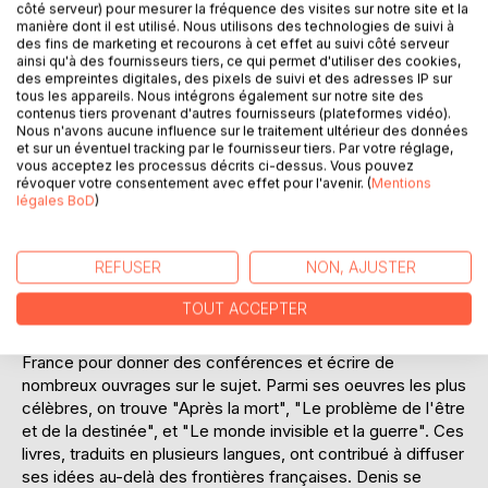
côté serveur) pour mesurer la fréquence des visites sur notre site et la
envisager une réalité où la science et la spiritualité ne
manière dont il est utilisé. Nous utilisons des technologies de suivi à
s'opposent pas, mais se complètent pour offrir une vision
des fins de marketing et recourons à cet effet au suivi côté serveur
ainsi qu'à des fournisseurs tiers, ce qui permet d'utiliser des cookies,
plus complète de l'existence. Ce texte, à la fois accessible
des empreintes digitales, des pixels de suivi et des adresses IP sur
et érudit, s'adresse à ceux qui cherchent à comprendre les
tous les appareils. Nous intégrons également sur notre site des
grands mystères de la vie et à trouver un sens à leur propre
contenus tiers provenant d'autres fournisseurs (plateformes vidéo).
Nous n'avons aucune influence sur le traitement ultérieur des données
existence.
et sur un éventuel tracking par le fournisseur tiers. Par votre réglage,
vous acceptez les processus décrits ci-dessus. Vous pouvez
L'AUTEUR :
révoquer votre consentement avec effet pour l'avenir. (
Mentions
légales BoD
)
Léon Denis, né le 1er janvier 1846 à Foug, en France, est
une figure éminente du spiritisme français, souvent
considéré comme l'un des principaux continuateurs de
REFUSER
NON, AJUSTER
l'oeuvre d'Allan Kardec. Issu d'un milieu modeste, Denis
développe très tôt un intérêt pour la philosophie et la
TOUT ACCEPTER
spiritualité, qui le conduit à découvrir le spiritisme. Il devient
un ardent défenseur de cette doctrine, parcourant la
France pour donner des conférences et écrire de
nombreux ouvrages sur le sujet. Parmi ses oeuvres les plus
célèbres, on trouve "Après la mort", "Le problème de l'être
et de la destinée", et "Le monde invisible et la guerre". Ces
livres, traduits en plusieurs langues, ont contribué à diffuser
ses idées au-delà des frontières françaises. Denis se