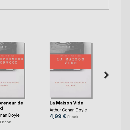
preneur de
La Maison Vide
Les 
d
Dansa
Arthur Conan Doyle
onan Doyle
Arthur
4,99 €
Ebook
4,99
Ebook