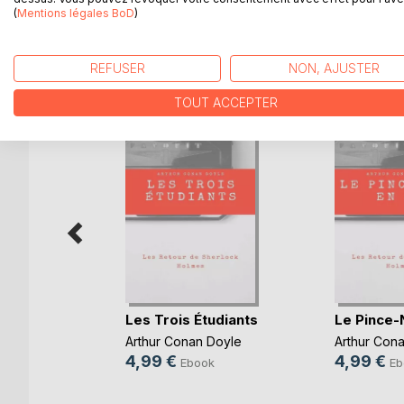
nous livre un facette, inédite en France, de ses ta
(
Mentions légales BoD
)
REFUSER
NON, AJUSTER
D’AUTRES TITRES À D
TOUT ACCEPTER
 de
Les Trois Étudiants
Le Pince-
Arthur Conan Doyle
Arthur Con
Doyle
4,99 €
4,99 €
Ebook
Eb
k