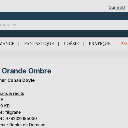
Sur BoD
MANCE
FANTASTIQUE
POÉSIE
PRATIQUE
PR
 Grande Ombre
hur Conan Doyle
ans & récits
UB
,9 KB
: filigrane
N : 9782322185030
teur : Books on Demand