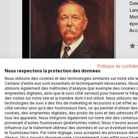
Date
Lang
Mots
épo
Acce
Éval
0%
Politique de confiden
Nous respectons la protection des données
Nous utilisons des cookies et des technologies similaires sur notre site 
Certains d'entre eux sont essentiels et techniquement nécessaires. Nous
utilisons également des méthodes d'analyse (par exemple des cookies 
DESCRIPTION
AUTEUR(S)
CRITIQUES
empreintes digitales, ainsi que le suivi côté serveur) pour mesurer la fré
des visites sur notre site et la manière dont il est utilisé. Nous utilisons de
technologies de suivi à des fins de marketing et recourons à cet effet au 
La peur règne en Europe : une menace pèse sur la
côté serveur ainsi qu'à des fournisseurs tiers, ce qui permet d'utiliser des
celle de Napoléon. Un jeune Anglais plonge alors 
cookies, des empreintes digitales, des pixels de suivi et des adresses IP
tous les appareils. Nous intégrons également sur notre site des contenus 
les peuples ne sont que les instruments de leur q
provenant d'autres fournisseurs (plateformes vidéo). Nous n'avons aucu
revendication nationaliste, et à travers le destin
influence sur le traitement ultérieur des données et sur un éventuel tracki
se montre ici digne des grands Stevenson, Fieldin
le fournisseur tiers. Par votre réglage, vous acceptez les processus décri
dessus. Vous pouvez révoquer votre consentement avec effet pour l'aven