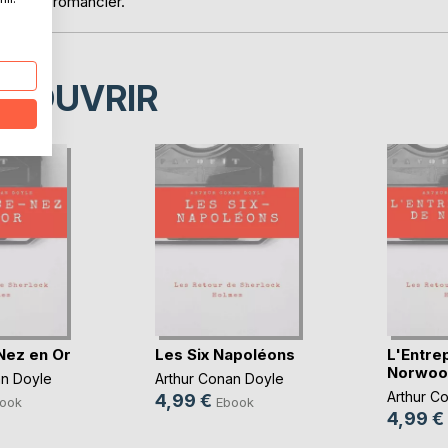
lents de romancier.
ÉCOUVRIR
Nez en Or
Les Six Napoléons
L'Entre
Norwoo
an Doyle
Arthur Conan Doyle
Arthur C
4,99 €
ook
Ebook
4,99 €