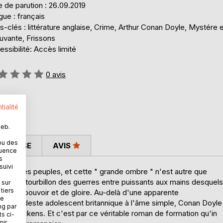
 de parution : 26.09.2019
ue : français
-clés : littérature anglaise, Crime, Arthur Conan Doyle, Mystére 
uvante, Frissons
ssibilité: Accès limité
uation:
0
avis
tialité
web.
ou des
 PRESSE
AVIS
quence
s
suivi
 paix des peuples, et cette " grande ombre " n'est autre que
dans un tourbillon des guerres entre puissants aux mains desquels
 sur
tiers
uête de pouvoir et de gloire. Au-delà d'une apparente
ne
 de ce modeste adolescent britannique à l'âme simple, Conan Doyle
ng par
g ou Dickens. Et c'est par ce véritable roman de formation qu'in
ts ci-
ir.