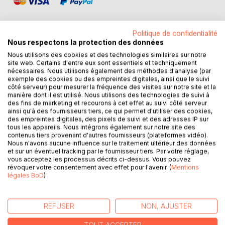
Politique de confidentialité
Nous respectons la protection des données
Nous utilisons des cookies et des technologies similaires sur notre
DESCRIPTION
site web. Certains d'entre eux sont essentiels et techniquement
nécessaires. Nous utilisons également des méthodes d'analyse (par
exemple des cookies ou des empreintes digitales, ainsi que le suivi
De l'insouciance d'une enfance qui baignait dans un esprit
côté serveur) pour mesurer la fréquence des visites sur notre site et la
d'amitié, de camaraderie et de fraternité malgré leur
manière dont il est utilisé. Nous utilisons des technologies de suivi à
des fins de marketing et recourons à cet effet au suivi côté serveur
différence ethnique ou sociale jusqu'au jour où, âgés à
ainsi qu'à des fournisseurs tiers, ce qui permet d'utiliser des cookies,
peine de douze ans, ils assistèrent au début des horribles
des empreintes digitales, des pixels de suivi et des adresses IP sur
tueries entre les deux communautés.
tous les appareils. Nous intégrons également sur notre site des
contenus tiers provenant d'autres fournisseurs (plateformes vidéo).
A l'âge adulte, c'est l'affrontement des idées et des armes
Nous n'avons aucune influence sur le traitement ultérieur des données
entre ceux-là mêmes qui étaient, quelques années plus tôt,
et sur un éventuel tracking par le fournisseur tiers. Par votre réglage,
unis comme les doigts du même main.
vous acceptez les processus décrits ci-dessus. Vous pouvez
révoquer votre consentement avec effet pour l'avenir. (
Mentions
Les atrocités de la guerre allaient crescendo, quelques-
légales BoD
)
uns choisirent de défendre l'une ou l'autre cause, parfois
bien plus par les armes que par le dialogue.
Malgré cette guerre, un grand nombre d'entre eux ne
REFUSER
NON, AJUSTER
renonceront pas pour autant à leur amitié ni à l'amour,
espérant vivre ensembles,retrouver leur dignité pour les