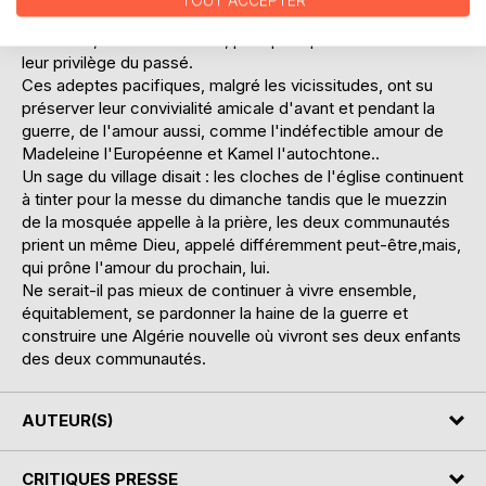
TOUT ACCEPTER
uns, continuer à vivre pour les autres, dans le pays qui les a
vus naître, eux et leur aïeux, pour peu qu'ils renoncent à
leur privilège du passé.
Ces adeptes pacifiques, malgré les vicissitudes, ont su
préserver leur convivialité amicale d'avant et pendant la
guerre, de l'amour aussi, comme l'indéfectible amour de
Madeleine l'Européenne et Kamel l'autochtone..
Un sage du village disait : les cloches de l'église continuent
à tinter pour la messe du dimanche tandis que le muezzin
de la mosquée appelle à la prière, les deux communautés
prient un même Dieu, appelé différemment peut-être,mais,
qui prône l'amour du prochain, lui.
Ne serait-il pas mieux de continuer à vivre ensemble,
équitablement, se pardonner la haine de la guerre et
construire une Algérie nouvelle où vivront ses deux enfants
des deux communautés.
AUTEUR(S)
CRITIQUES PRESSE