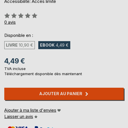
Accessibilité: Accès limité
Évaluation:
0%
0
avis
Disponible en :
LIVRE
10,90 €
EBOOK
4,49 €
4,49 €
TVA incluse
Téléchargement disponible dès maintenant
AJOUTER AU PANIER
Ajouter à ma liste d'envies
Laisser un avis