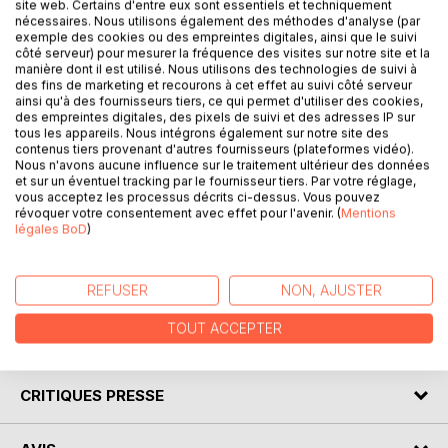
site web. Certains d'entre eux sont essentiels et techniquement
nécessaires. Nous utilisons également des méthodes d'analyse (par
exemple des cookies ou des empreintes digitales, ainsi que le suivi
côté serveur) pour mesurer la fréquence des visites sur notre site et la
manière dont il est utilisé. Nous utilisons des technologies de suivi à
DESCRIPTION
des fins de marketing et recourons à cet effet au suivi côté serveur
ainsi qu'à des fournisseurs tiers, ce qui permet d'utiliser des cookies,
des empreintes digitales, des pixels de suivi et des adresses IP sur
tous les appareils. Nous intégrons également sur notre site des
Venez découvrir La Guerre de Troie n'aura pas lieu de Jean
contenus tiers provenant d'autres fournisseurs (plateformes vidéo).
Giraudoux grâce à une analyse littéraire de référence !
Nous n'avons aucune influence sur le traitement ultérieur des données
Écrite par un spécialiste universitaire, cette fiche de lecture
et sur un éventuel tracking par le fournisseur tiers. Par votre réglage,
vous acceptez les processus décrits ci-dessus. Vous pouvez
est recommandée par de nombreux enseignants. Cet
révoquer votre consentement avec effet pour l'avenir. (
Mentions
ouvrage contient la biographie de l'écrivain, le résumé
légales BoD
)
détaillé, le mouvement littéraire, le contexte de publication
de l'oeuvre et l'analyse complète. Retrouvez tous nos
titres sur : www.fichedelecture.fr.
REFUSER
NON, AJUSTER
TOUT ACCEPTER
AUTEUR(S)
CRITIQUES PRESSE