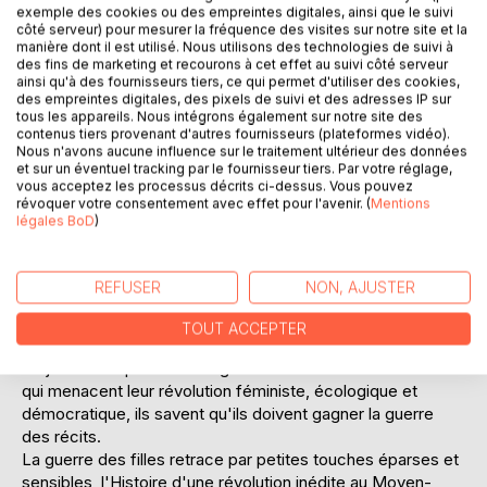
exemple des cookies ou des empreintes digitales, ainsi que le suivi
côté serveur) pour mesurer la fréquence des visites sur notre site et la
manière dont il est utilisé. Nous utilisons des technologies de suivi à
des fins de marketing et recourons à cet effet au suivi côté serveur
ainsi qu'à des fournisseurs tiers, ce qui permet d'utiliser des cookies,
des empreintes digitales, des pixels de suivi et des adresses IP sur
tous les appareils. Nous intégrons également sur notre site des
DESCRIPTION
contenus tiers provenant d'autres fournisseurs (plateformes vidéo).
Nous n'avons aucune influence sur le traitement ultérieur des données
et sur un éventuel tracking par le fournisseur tiers. Par votre réglage,
Jine, Zenda et Diyako, militant-es de la cause Kurde, sont
vous acceptez les processus décrits ci-dessus. Vous pouvez
révoquer votre consentement avec effet pour l'avenir. (
Mentions
chargé-es d'écrire l'histoire de leur peuple. Ils se racontent
légales BoD
)
leurs guerre dans la guerre, de la résistance contre les
Turcs à celle contre Daesh, de la naissance du mouvement
de libération des femmes à la mise en place d'une société
REFUSER
NON, AJUSTER
égalitaire au Rojava (au nord de la Syrie). Ils associent
Gabrielle, une française internationaliste, à leur démarche,
TOUT ACCEPTER
pour qu'elle puisse témoigner. Or écrire l'Histoire est
toujours une question d'angle et de choix et face à ceux
qui menacent leur révolution féministe, écologique et
démocratique, ils savent qu'ils doivent gagner la guerre
des récits.
La guerre des filles retrace par petites touches éparses et
sensibles, l'Histoire d'une révolution inédite au Moyen-