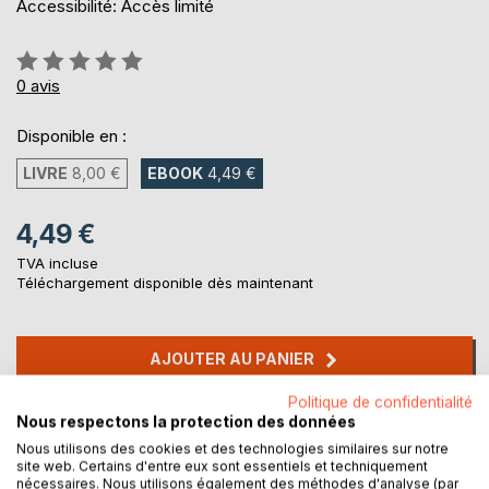
Accessibilité: Accès limité
Évaluation:
0%
0
avis
Disponible en :
LIVRE
8,00 €
EBOOK
4,49 €
4,49 €
TVA incluse
Téléchargement disponible dès maintenant
AJOUTER AU PANIER
Politique de confidentialité
Ajouter à ma liste d'envies
Nous respectons la protection des données
Laisser un avis
Nous utilisons des cookies et des technologies similaires sur notre
site web. Certains d'entre eux sont essentiels et techniquement
nécessaires. Nous utilisons également des méthodes d'analyse (par