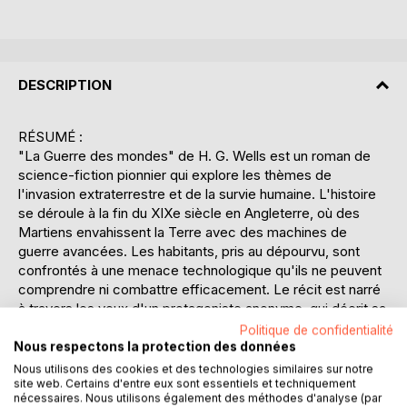
DESCRIPTION
RÉSUMÉ :
"La Guerre des mondes" de H. G. Wells est un roman de
science-fiction pionnier qui explore les thèmes de
l'invasion extraterrestre et de la survie humaine. L'histoire
se déroule à la fin du XIXe siècle en Angleterre, où des
Martiens envahissent la Terre avec des machines de
guerre avancées. Les habitants, pris au dépourvu, sont
confrontés à une menace technologique qu'ils ne peuvent
comprendre ni combattre efficacement. Le récit est narré
à travers les yeux d'un protagoniste anonyme, qui décrit sa
fuite désespérée à travers un paysage ravagé. La terreur
Politique de confidentialité
et la confusion règnent alors que les Martiens, dotés de
Nous respectons la protection des données
rayons destructeurs et d'un poison mortel, avancent
Nous utilisons des cookies et des technologies similaires sur notre
site web. Certains d'entre eux sont essentiels et techniquement
inexorablement. Wells utilise cette trame pour évoquer des
nécessaires. Nous utilisons également des méthodes d'analyse (par
questions sur la fragilité de la civilisation humaine face à