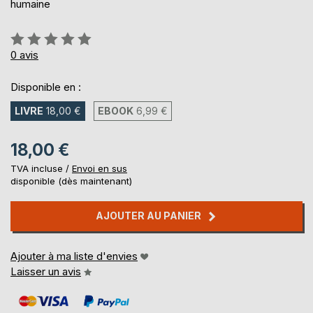
humaine
Évaluation:
0%
0
avis
Disponible en :
LIVRE
18,00 €
EBOOK
6,99 €
18,00 €
TVA incluse /
Envoi en sus
disponible (dès maintenant)
AJOUTER AU PANIER
Ajouter à ma liste d'envies
Laisser un avis