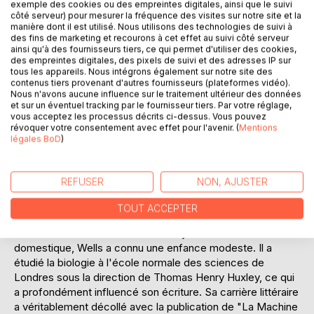
exemple des cookies ou des empreintes digitales, ainsi que le suivi
des forces supérieures. Le roman est également une
côté serveur) pour mesurer la fréquence des visites sur notre site et la
critique voilée de l'impérialisme et des inégalités sociales,
manière dont il est utilisé. Nous utilisons des technologies de suivi à
des fins de marketing et recourons à cet effet au suivi côté serveur
illustrant la vulnérabilité des sociétés humaines face à des
ainsi qu'à des fournisseurs tiers, ce qui permet d'utiliser des cookies,
puissances qu'elles ne peuvent contrôler. L'oeuvre, riche
des empreintes digitales, des pixels de suivi et des adresses IP sur
en suspense et en réflexions philosophiques, invite le
tous les appareils. Nous intégrons également sur notre site des
contenus tiers provenant d'autres fournisseurs (plateformes vidéo).
lecteur à s'interroger sur la place de l'humanité dans
Nous n'avons aucune influence sur le traitement ultérieur des données
l'univers. Avec une narration immersive et une vision avant-
et sur un éventuel tracking par le fournisseur tiers. Par votre réglage,
gardiste, "La Guerre des mondes" demeure une oeuvre
vous acceptez les processus décrits ci-dessus. Vous pouvez
révoquer votre consentement avec effet pour l'avenir. (
Mentions
incontournable qui continue d'inspirer et de fasciner les
légales BoD
)
amateurs de science-fiction.
L'AUTEUR :
REFUSER
NON, AJUSTER
Herbert George Wells, connu sous le nom de H. G. Wells,
est né le 21 septembre 1866 à Bromley, en Angleterre. Il est
TOUT ACCEPTER
considéré comme l'un des pères fondateurs de la
science-fiction moderne. Fils d'un jardinier et d'une
domestique, Wells a connu une enfance modeste. Il a
étudié la biologie à l'école normale des sciences de
Londres sous la direction de Thomas Henry Huxley, ce qui
a profondément influencé son écriture. Sa carrière littéraire
a véritablement décollé avec la publication de "La Machine