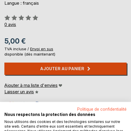
Langue : français
Évaluation:
0%
0
avis
5,00 €
TVA incluse /
Envoi en sus
disponible (dès maintenant)
AJOUTER AU PANIER
Ajouter à ma liste d'envies
Laisser un avis
Politique de confidentialité
Nous respectons la protection des données
Nous utilisons des cookies et des technologies similaires sur notre
site web. Certains d'entre eux sont essentiels et techniquement
nécessaires. Nous utilisons également des méthodes d'analyse (par