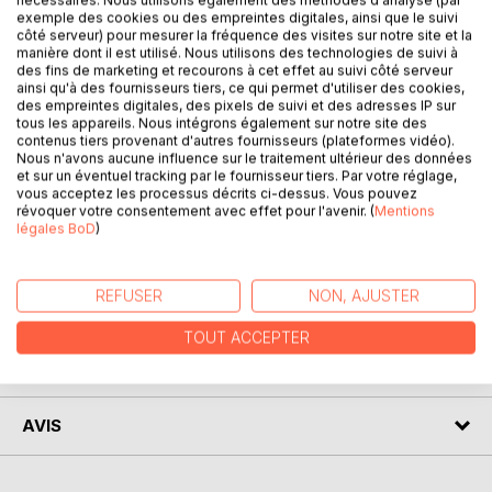
exemple des cookies ou des empreintes digitales, ainsi que le suivi
DESCRIPTION
côté serveur) pour mesurer la fréquence des visites sur notre site et la
manière dont il est utilisé. Nous utilisons des technologies de suivi à
des fins de marketing et recourons à cet effet au suivi côté serveur
49 % des Français ont une image négative de la jeunesse.
ainsi qu'à des fournisseurs tiers, ce qui permet d'utiliser des cookies,
De nombreux préjugés se sont ainsi développés finissant
des empreintes digitales, des pixels de suivi et des adresses IP sur
tous les appareils. Nous intégrons également sur notre site des
par poser un véritable problème politique. Impossible de
contenus tiers provenant d'autres fournisseurs (plateformes vidéo).
mener une bonne politique sur la base d'un mauvais
Nous n'avons aucune influence sur le traitement ultérieur des données
diagnostic.
et sur un éventuel tracking par le fournisseur tiers. Par votre réglage,
vous acceptez les processus décrits ci-dessus. Vous pouvez
Dès lors, il convient de lever ces préjugés afin de proposer
révoquer votre consentement avec effet pour l'avenir. (
Mentions
des solutions adaptées à la réalité de la jeunesse actuelle
légales BoD
)
et de faciliter le dialogue entre la droite et la jeunesse.
REFUSER
NON, AJUSTER
AUTEUR(S)
TOUT ACCEPTER
CRITIQUES PRESSE
AVIS