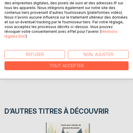
des empreintes digitales, des pixels de suivi et des adresses IP sur
tous les appareils. Nous intégrons également sur notre site des
contenus tiers provenant d'autres fournisseurs (plateformes vidéo).
les mots chantent quand ils sont prononcés dans la langue
Nous n'avons aucune influence sur le traitement ultérieur des données
et sur un éventuel tracking par le fournisseur tiers. Par votre réglage,
maternelle
vous acceptez les processus décrits ci-dessus. Vous pouvez
révoquer votre consentement avec effet pour l'avenir. (
Mentions
légales BoD
)
AUTEUR(S)
REFUSER
NON, AJUSTER
CRITIQUES PRESSE
TOUT ACCEPTER
AVIS
D’AUTRES TITRES À DÉCOUVRIR