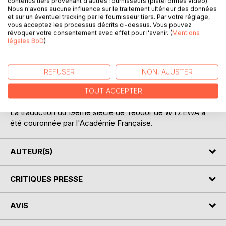
contenus tiers provenant d'autres fournisseurs (plateformes vidéo).
Nous n'avons aucune influence sur le traitement ultérieur des données
et sur un éventuel tracking par le fournisseur tiers. Par votre réglage,
vous acceptez les processus décrits ci-dessus. Vous pouvez
DESCRIPTION
révoquer votre consentement avec effet pour l'avenir. (
Mentions
légales BoD
)
Jacques Voragine nous raconte la Légende Dorée,
autrement dit la vie des saints et martyrs de l'Eglise
REFUSER
NON, AJUSTER
catholique. Cet ouvrage est ici accompagné de 135
dessins issus d'illustrations du moyen-âge de ce même
TOUT ACCEPTER
texte.
La traduction du 19ème siècle de Teodor de WYZEWA a
été couronnée par l'Académie Française.
AUTEUR(S)
CRITIQUES PRESSE
AVIS