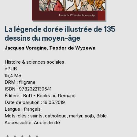
La légende dorée illustrée de 135
dessins du moyen-âge
Jacques Voragine
,
Teodor de Wyzewa
Histoire & sciences sociales
ePUB
15,4 MB
DRM : filigrane
ISBN : 9782322130641
Éditeur : BoD - Books on Demand
Date de parution : 16.05.2019
Langue : français
Mots-clés : saints, catholique, martyr, aojb, Bible
Accessibilité: Accès limité
Évaluation: