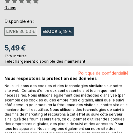
0%
0
avis
Disponible en :
LIVRE
30,00 €
EBOOK
5,49 €
5,49 €
TVA incluse
Téléchargement disponible dès maintenant
Politique de confidentialité
Nous respectons la protection des données
AJOUTER AU PANIER
Nous utilisons des cookies et des technologies similaires sur notre
site web. Certains d'entre eux sont essentiels et techniquement
nécessaires. Nous utilisons également des méthodes d'analyse (par
Ajouter à ma liste d'envies
exemple des cookies ou des empreintes digitales, ainsi que le suivi
côté serveur) pour mesurer la fréquence des visites sur notre site et la
Laisser un avis
manière dont il est utilisé. Nous utilisons des technologies de suivi à
des fins de marketing et recourons à cet effet au suivi côté serveur
ainsi qu'à des fournisseurs tiers, ce qui permet d'utiliser des cookies,
des empreintes digitales, des pixels de suivi et des adresses IP sur
tous les appareils. Nous intégrons également sur notre site des