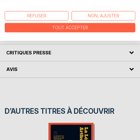
La suite des aventures de Lancelot, du Roi Arthur et de
REFUSER
NON, AJUSTER
Merlin l'Enchanteur...
TOUT ACCEPTER
AUTEUR(S)
CRITIQUES PRESSE
AVIS
D’AUTRES TITRES À DÉCOUVRIR