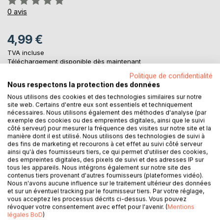
0%
0
avis
4,99 €
TVA incluse
Téléchargement disponible dès maintenant
Politique de confidentialité
Nous respectons la protection des données
AJOUTER AU PANIER
Nous utilisons des cookies et des technologies similaires sur notre
site web. Certains d'entre eux sont essentiels et techniquement
nécessaires. Nous utilisons également des méthodes d'analyse (par
exemple des cookies ou des empreintes digitales, ainsi que le suivi
Ajouter à ma liste d'envies
côté serveur) pour mesurer la fréquence des visites sur notre site et la
Laisser un avis
manière dont il est utilisé. Nous utilisons des technologies de suivi à
des fins de marketing et recourons à cet effet au suivi côté serveur
ainsi qu'à des fournisseurs tiers, ce qui permet d'utiliser des cookies,
des empreintes digitales, des pixels de suivi et des adresses IP sur
tous les appareils. Nous intégrons également sur notre site des
contenus tiers provenant d'autres fournisseurs (plateformes vidéo).
Nous n'avons aucune influence sur le traitement ultérieur des données
et sur un éventuel tracking par le fournisseur tiers. Par votre réglage,
vous acceptez les processus décrits ci-dessus. Vous pouvez
révoquer votre consentement avec effet pour l'avenir. (
Mentions
DESCRIPTION
légales BoD
)