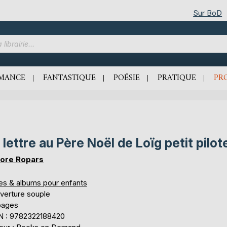
Sur BoD
MANCE
FANTASTIQUE
POÉSIE
PRATIQUE
PR
 lettre au Père Noël de Loïg petit pilot
ore Ropars
res & albums pour enfants
verture souple
pages
N : 9782322188420