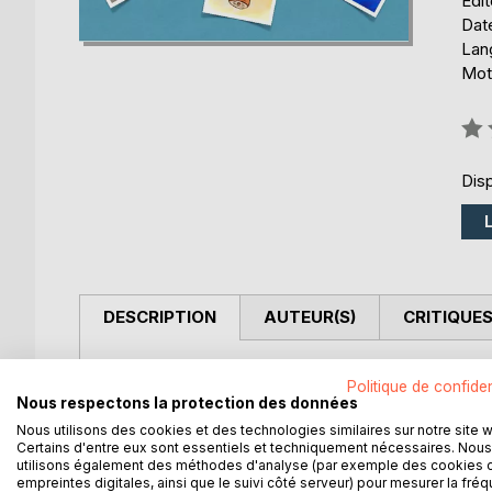
Édi
Date
Lang
Mots
Éval
0%
Disp
DESCRIPTION
AUTEUR(S)
CRITIQUES
Loïg est un petit garçon de 4 ans, c'est la première
Politique de confiden
découvre sur le catalogue. Vient le moment d'écrire
Nous respectons la protection des données
Mais, a-t'il été sage cette année?
Nous utilisons des cookies et des technologies similaires sur notre site 
Certains d'entre eux sont essentiels et techniquement nécessaires. Nous
utilisons également des méthodes d'analyse (par exemple des cookies 
empreintes digitales, ainsi que le suivi côté serveur) pour mesurer la fré