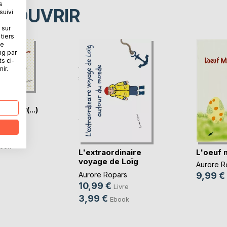
s
ÉCOUVRIR
suivi
 sur
tiers
ne
ng par
ts ci-
ir.
, la
ui ne v(...)
ars
vre
ook
L'extraordinaire
L'oeuf 
voyage de Loïg
Aurore R
au(...)
Aurore Ropars
9,99 €
10,99 €
Livre
3,99 €
Ebook