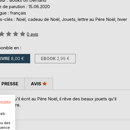
teur : Books on Demand
 de parution : 15.06.2020
ue : français
-clés : Noël, cadeau de Noël, Jouets, lettre au Père Noël, hiver
uation:
0
avis
onible en :
LIVRE
8,00 €
EBOOK
2,99 €
 PRESSE
AVIS
 fois qu'il écrit au Père Noël, il rêve des beaux jouets qu'il
tialité
 la lettre.
web.
ou des
quence