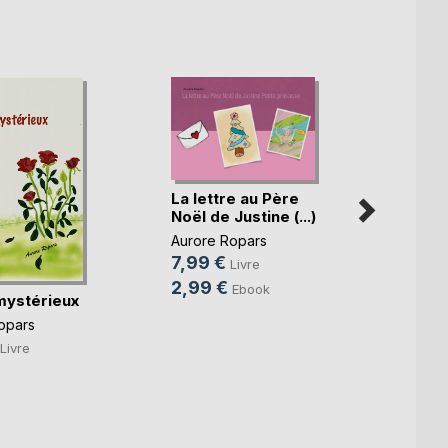
La lettre au Père
Mais,
Noël de Justine (...)
belle,
Aurore Ropars
Aurore
7,99 €
8,00
Livre
2,99 €
2,99
Ebook
mystérieux
opars
Livre