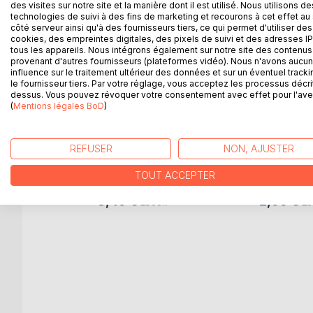
des visites sur notre site et la manière dont il est utilisé. Nous utilisons de
D’AUTRES TITRES À D
technologies de suivi à des fins de marketing et recourons à cet effet au 
côté serveur ainsi qu'à des fournisseurs tiers, ce qui permet d'utiliser des
cookies, des empreintes digitales, des pixels de suivi et des adresses IP
tous les appareils. Nous intégrons également sur notre site des contenus 
provenant d'autres fournisseurs (plateformes vidéo). Nous n'avons aucu
influence sur le traitement ultérieur des données et sur un éventuel tracki
le fournisseur tiers. Par votre réglage, vous acceptez les processus décri
dessus. Vous pouvez révoquer votre consentement avec effet pour l'aven
(
Mentions légales BoD
)
Maman ! Maman !
Crabouille
REFUSER
NON, AJUSTER
J'ai perdu une dent
citrouille q
Aurore Ropars
Aurore Rop
TOUT ACCEPTER
8,49 €
9,99 €
Livre
Li
3,49 €
2,99 €
Ebook
Eb
i restent
ot
k