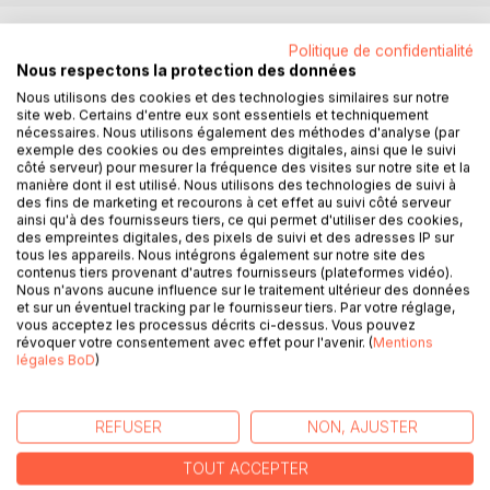
DESCRIPTION
Politique de confidentialité
Nous respectons la protection des données
Le tonnerre apporte au monde des manifestations qui
Nous utilisons des cookies et des technologies similaires sur notre
site web. Certains d'entre eux sont essentiels et techniquement
viennent de sa couronne : le ciel. Couramment les hommes
nécessaires. Nous utilisons également des méthodes d'analyse (par
prétendent qu'il translate une colère divine, ou une joie, en
exemple des cookies ou des empreintes digitales, ainsi que le suivi
tout cas une exaltation.
côté serveur) pour mesurer la fréquence des visites sur notre site et la
manière dont il est utilisé. Nous utilisons des technologies de suivi à
des fins de marketing et recourons à cet effet au suivi côté serveur
Les larmes, ou la sueur divines l'accompagne pour le
ainsi qu'à des fournisseurs tiers, ce qui permet d'utiliser des cookies,
bonheur des sources qui se régénèrent en quantité mais
des empreintes digitales, des pixels de suivi et des adresses IP sur
tous les appareils. Nous intégrons également sur notre site des
aussi en substance. Les fées ont envie d'y jouer pour
contenus tiers provenant d'autres fournisseurs (plateformes vidéo).
clarifier le monde, de par leurs ailes brillantes ... Les amants
Nous n'avons aucune influence sur le traitement ultérieur des données
aiment les sources car les flux les réunissent
et sur un éventuel tracking par le fournisseur tiers. Par votre réglage,
constamment. Les flux qui contiennent les poissons,
vous acceptez les processus décrits ci-dessus. Vous pouvez
révoquer votre consentement avec effet pour l'avenir. (
Mentions
compagnons de D.ieu : source de bénédiction, c'est
légales BoD
)
toujours dans les flots que les rois sont consacrés à une
terre, un peuple, un ciel.
Ce qui est magique est secret, en tout cas les sources
REFUSER
NON, AJUSTER
connaissent les secrets des amants : l'intensité, la
transparence de leur amour comme une prière, un appel à
TOUT ACCEPTER
la vie. Il existe des amours si purs que les fées réclament