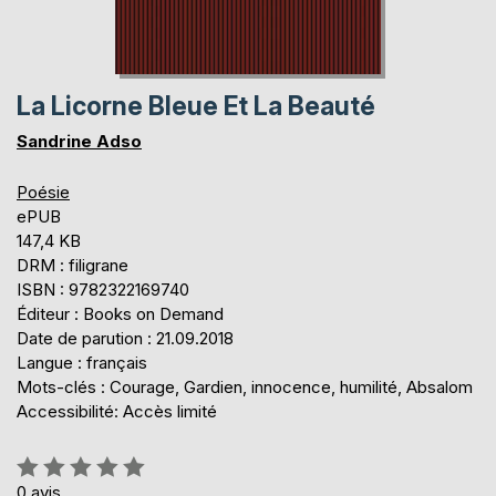
La Licorne Bleue Et La Beauté
Sandrine Adso
Poésie
ePUB
147,4 KB
DRM : filigrane
ISBN : 9782322169740
Éditeur : Books on Demand
Date de parution : 21.09.2018
Langue : français
Mots-clés : Courage, Gardien, innocence, humilité, Absalom
Accessibilité: Accès limité
Évaluation:
0%
0
avis