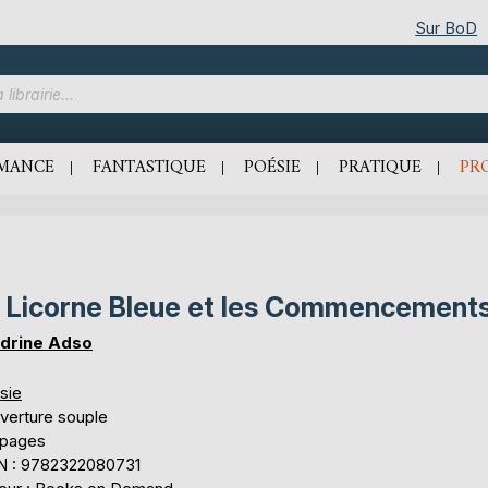
Sur BoD
MANCE
FANTASTIQUE
POÉSIE
PRATIQUE
PR
 Licorne Bleue et les Commencement
drine Adso
sie
verture souple
 pages
N : 9782322080731