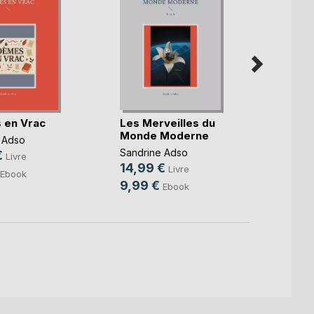
 en Vrac
Les Merveilles du
Les M
Monde Moderne
Mond
 Adso
Sandrine Adso
Sandri
€
Livre
14,99 €
14,9
Livre
Ebook
9,99 €
9,99
Ebook