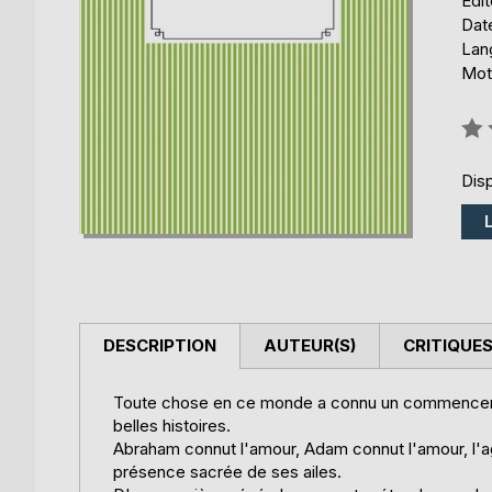
Édi
Date
Lang
Mots
Éval
0%
Disp
DESCRIPTION
AUTEUR(S)
CRITIQUES
Toute chose en ce monde a connu un commencement. 
belles histoires.
Abraham connut l'amour, Adam connut l'amour, l'a
présence sacrée de ses ailes.