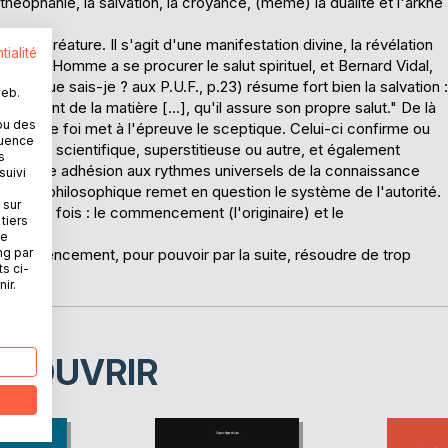
héophanie, la salvation, la croyance, (même) la dualité et l'arkhé
t sa créature. Il s'agit d'une manifestation divine, la révélation
tialité
ide l'Homme a se procurer le salut spirituel, et Bernard Vidal,
ction Que sais-je ? aux P.U.F., p.23) résume fort bien la salvation :
web.
nnement de la matière [...], qu'il assure son propre salut." De là
ou des
tense de foi met à l'épreuve le sceptique. Celui-ci confirme ou
quence
igieuse, scientifique, superstitieuse ou autre, et également
s
lle. Cette adhésion aux rythmes universels de la connaissance
suivi
 notion philosophique remet en question le système de l'autorité.
 sur
é, à la fois : le commencement (l'originaire) et le
tiers
ne
ng par
 commencement, pour pouvoir par la suite, résoudre de trop
ts ci-
ir.
ÉCOUVRIR