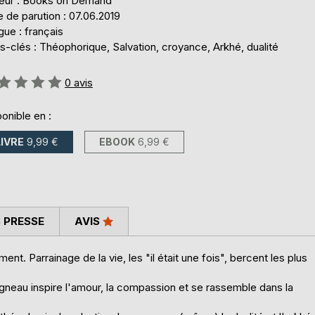
teur : Books on Demand
 de parution : 07.06.2019
ue : français
-clés : Théophorique, Salvation, croyance, Arkhé, dualité
uation:
0
avis
onible en :
LIVRE
9,99 €
EBOOK
6,99 €
 PRESSE
AVIS
Parrainage de la vie, les "il était une fois", bercent les plus
gneau inspire l'amour, la compassion et se rassemble dans la