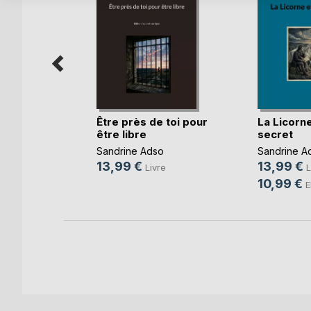
aix
Être près de toi pour
La Licorne
être libre
secret
o
Sandrine Adso
Sandrine A
e
13,99 €
13,99 €
Livre
L
k
10,99 €
E