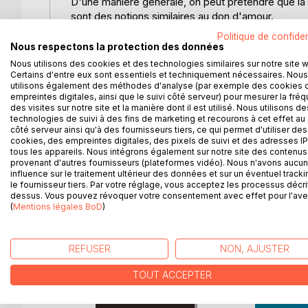
D'une manière générale, on peut prétendre que la t
sont des notions similaires au don d'amour.
La théophanie, exprime un amour direct entre Dieu e
Politique de confiden
d'un message. Ce message, parfois avertissement a
Nous respectons la protection des données
dans l'Histoire de la Chimie (publiée en 1985, colle
Nous utilisons des cookies et des technologies similaires sur notre site 
"C'est en quelque sorte en participant au perfectio
Certains d'entre eux sont essentiels et techniquement nécessaires. Nous
utilisons également des méthodes d'analyse (par exemple des cookies 
en découle, la croyance dont outre le sentiment in
empreintes digitales, ainsi que le suivi côté serveur) pour mesurer la fré
infirme la thèse ou l'hypothèse d'une croyance rel
des visites sur notre site et la manière dont il est utilisé. Nous utilisons de
certains objets d'étude de l'anthropologie culture
technologies de suivi à des fins de marketing et recourons à cet effet au 
côté serveur ainsi qu'à des fournisseurs tiers, ce qui permet d'utiliser des
peut parfois rencontrer un certain dualisme. Cette
cookies, des empreintes digitales, des pixels de suivi et des adresses IP
Ces quatre notions peuvent se fusionner dans l'arkh
tous les appareils. Nous intégrons également sur notre site des contenus 
commandement (l'autorité).
provenant d'autres fournisseurs (plateformes vidéo). Nous n'avons aucu
influence sur le traitement ultérieur des données et sur un éventuel tracki
Il est bon de se pencher sur les mécanismes d'un
le fournisseur tiers. Par votre réglage, vous acceptez les processus décri
grandes dualités.
dessus. Vous pouvez révoquer votre consentement avec effet pour l'aven
(
Mentions légales BoD
)
D’AUTRES TITRES À D
REFUSER
NON, AJUSTER
TOUT ACCEPTER