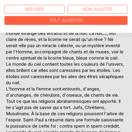
serait le monde du ciel, et le point d'arrivée un autre point
du monde. Comme la licorne bleue, gardienne de la vie, a
REFUSER
NON, AJUSTER
comme ciel,les oiseaux et les anges. L'Homme connaît les
oiseaux, et le monde séraphique, et par les chants. Mais
TOUT ACCEPTER
pour la licorne c'est plus subtil la licorne invisible dans le
monde étrange des enfants et de la nuit. La nuit,..., est
claire de rêves, et la licorne ne serait qu'un rêve ? Ne
serait-elle pas un miracle céleste, ou un mystère inventé
par l'Homme, accompagné de chants et de muses, voir le
centre spirituel de la licorne bleue, bleue comme le ciel.
Le monde du ciel contient toutes les couleurs de l'univers,
elles brillent car elles sont caressées par les étoiles. Les
étoiles sont caressées par les ailes des êtres séraphiques
du ciel.
L'homme et la Femme sont entourés, d'anges,
d'archanges, de chérubins, d'oiseaux, de chants de vie.
Tout ce que les religions abrahamnesques ont apporté. Il
ne s'agit pas de savoir qui a tort. Juifs, Chrétiens,
Musulmans. À la base de ces religions poussent l'arbre de
l'espoir. Saint-Paul a résumé dans une formule saisissante
la puissance de cette foi : contra spem in spem credidit.