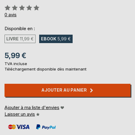
Évaluation:
0%
0
avis
Disponible en :
LIVRE
11,99 €
EBOOK
5,99 €
5,99 €
TVA incluse
Téléchargement disponible dès maintenant
AJOUTER AU PANIER
Ajouter à ma liste d'envies
Laisser un avis