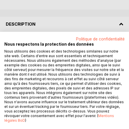
DESCRIPTION
Politique de confidentialité
Le monde du ciel est la source et l'aboutissement de la
Nous respectons la protection des données
vie.
Nous utilisons des cookies et des technologies similaires sur notre
Au-delà des religions, il offre aux humains la perception des
site web. Certains d'entre eux sont essentiels et techniquement
étoiles et du soleil. De façon spontanée, les êtres vivants
nécessaires. Nous utilisons également des méthodes d'analyse (par
ont tendance à lever leurs regards vers ce qui les couvre,
exemple des cookies ou des empreintes digitales, ainsi que le suivi
côté serveur) pour mesurer la fréquence des visites sur notre site et la
comme un drap bleu, d'un bleu ciel , le jour et d'un bleu nuit
manière dont il est utilisé. Nous utilisons des technologies de suivi à
la nuit. L'humain dans sa vie est entouré de draps, comme
des fins de marketing et recourons à cet effet au suivi côté serveur
des portes qui s'ouvrent poussées par un vent stellaire car
ainsi qu'à des fournisseurs tiers, ce qui permet d'utiliser des cookies,
des empreintes digitales, des pixels de suivi et des adresses IP sur
le vent accompagne l'homme et la femme sur les sentiers
tous les appareils. Nous intégrons également sur notre site des
de la vie. Vivre c'est être en liberté, c'est ne pas mourir. Le
contenus tiers provenant d'autres fournisseurs (plateformes vidéo).
cheval ferme les portes de la mort par la passion et
Nous n'avons aucune influence sur le traitement ultérieur des données
l'appétit pour la liberté.
et sur un éventuel tracking par le fournisseur tiers. Par votre réglage,
vous acceptez les processus décrits ci-dessus. Vous pouvez
La mort est la seule prison dont on ne sort jamais, sauf
révoquer votre consentement avec effet pour l'avenir. (
Mentions
pour quelques mystiques, quelques poètes, pensent la
légales BoD
)
mort comme un voyage. Un voyage dont le point de départ